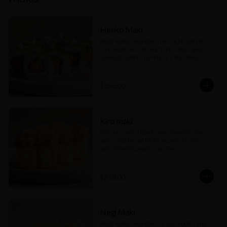
Henko Maki
(8 pz) Rollo envuelto en hamachi, cebollín 
fino, aceite de trufa, por dentro atún spicy, 
aguacate, cebollín cambray y hoja shiso.
$258.00
Kiro maki
Rollo envuelto hoja de soya amarilla, atún 
spicy, salsa kai agridulce picante aderezo 
spicy, cebollín, pepino, aguacate, 
cuaresmeño y perlas de arroz.
$218.00
Negi Maki
(8 pz) Rollo envuelto en arroz, cebollín fino, 