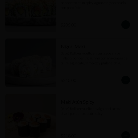
por dentro atún spicy, aguacate y decorado 
con poro frito.
$205.00
Nigori Maki
(8 pz) Rollo envuelto en perlas de arroz 
inflado, por dentro surimi con mayonesa de 
trufa, aguacate, tampico y philadelphia.
$210.00
Maki Atún Spicy
(6 pz) Rollo envuelto en alga nori, arroz 
shari, por dentro atún spicy.
$218.00