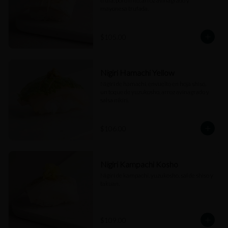
trufa, poro frito, arroz avinagrado y 
mayonesa trufada.
$105.00
Nigiri Hamachi Yellow
Nigiri de hamachi, envuelto en hoja shiso, 
un toque de yuzukosho, arroz avinagrado y 
salsa nikiri.
$106.00
Nigiri Kampachi Kosho
Nigiri de kampachi, yuzukosho, sal de shiso y 
takuan.
$109.00