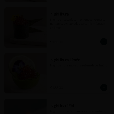
Nigiri Ikura
Nigiri de hueva de salmón, envuelto en alga 
nori, arroz avinagrado y salsa nikiri. (opción 
en limón)
$133.00
Nigiri Ikura Limón
Nigiri de ikura sobre una rebanada de limón.
$133.00
Nigiri Inari Ebi
Nigiri de camarón flameado con salsa dulce, 