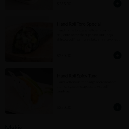
$235.00
Hand Roll Toro Special
Hand roll de toro, envuelto en alga nori 
crujiente, arroz shari, pepino kiuri, hoja 
shiso, cebollín cambray, takuan y mayonesa 
trufada.
$250.00
Hand Roll Spicy Tuna
Hand Roll envuelto en alga nori diamante, 
atun spicy, pepino, aguacate y cebollín 
cambray.
$220.00
Makis