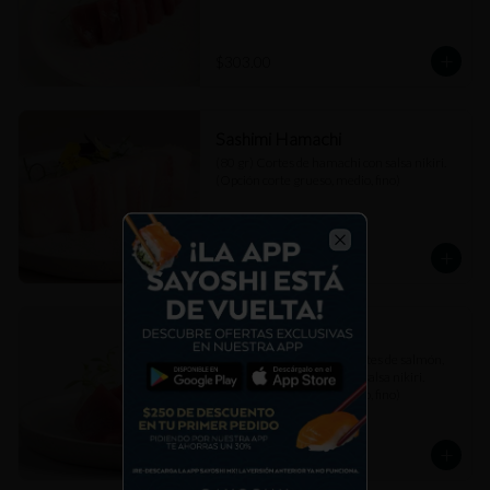
$303.00
Sashimi Hamachi
(80 gr) Cortes de hamachi con salsa nikiri. 
(Opción corte grueso, medio, fino)
$307.00
Close
Sashimi Mixto
(80 gr) Combinación de cortes de salmón, 
atún akami y hamachi con salsa nikiri. 
(Opción corte grueso, medio, fino)
$307.00