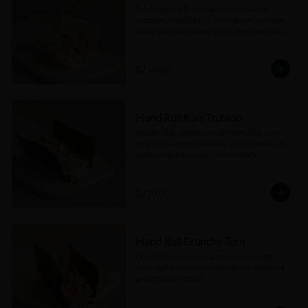
Totaba, envuelto en alga nori crujiente, 
arroz, pepino, cebollín, sal de grano, masago, 
vinagreta kosho, yuzu y hoja shiso tempura.
$240.00
Hand Roll Kani Trufado
Hand roll de surimi, envuelto en alga nori 
crujiente, arroz shari, pepino kiuri, aguacate, 
perlas de arroz y mayonesa trufada.
$220.00
Hand Roll Crunchy Toro
Hand roll de atún spicy, envuelto en alga 
nori crujiente, arroz shari, takuan, aguacate 
y tempura crunchy.