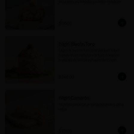
salsa spicy, yuzukosho y cebollín cambray.
$88.00
Nigiri Bluefin Toro
Nigiri de toro en forma de gunkan, sobre 
hoja de shiso, ralladura de toro, hongo de 
trufa, aceite de trufa y caviar de mujol.
$160.00
Nigiri Camarón
Nigiri de camarón, arroz avinagrado y salsa 
nikiri
$99.00