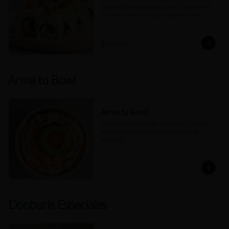
sal, yuzukosho, aguacate, chile cuaresmeño, 
cebollín cambray, takuan, pepino kiuri y 
rodajas de limón.
$265.00
Arma tu Bowl
Arma tu Bowl
Arma tu bowl al gusto: 5 topping, 2 salsas, 
base a elección. (precio dependiendo la 
proteína).
Donburis Especiales