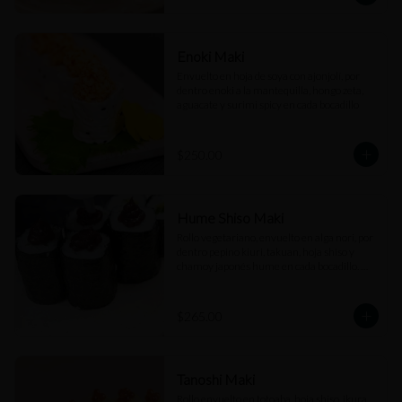
Enoki Maki
Envuelto en hoja de soya con ajonjolí, por 
dentro enoki a la mantequilla, hongo zeta, 
aguacate y surimi spicy en cada bocadillo
$250.00
Hume Shiso Maki
Rollo vegetariano, envuelto en alga nori, por 
dentro pepino kiuri, takuan, hoja shiso y 
chamoy japonés hume en cada bocadillo. 
(6pz)
$265.00
Tanoshi Maki
Rollo envuelto en totoaba, hoja shiso, ikura, 