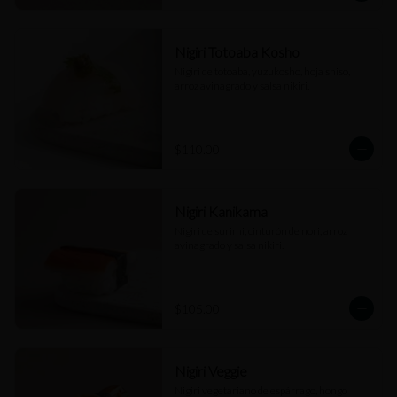
Nigiri Totoaba Kosho
Nigiri de totoaba, yuzukosho, hoja shiso, 
arroz avinagrado y salsa nikiri.
$110.00
Nigiri Kanikama
Nigiri de surimi, cinturón de nori, arroz 
avinagrado y salsa nikiri.
$105.00
Nigiri Veggie
Nigiri vegetariano de espárrago, hongo 