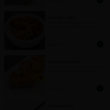
$187.00
Sopa de Hongos
Fondo (caldo) de hongo shitake, mixto de 
hongos japoneses y fideos harusamen.
$240.00
Sayoshi Sushi Cake
(4 pz) Bits de arroz frito a la teriyaki, aderezo 
spicy, aguacate y salsa dulce (proteína).
$299.00
Seaweed Kiury