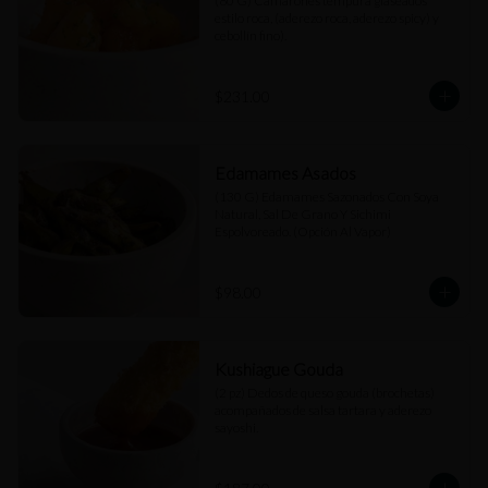
(80 G) Camarones tempura glaseados 
estilo roca, (aderezo roca, aderezo spicy) y 
cebollín fino).
$231.00
Edamames Asados
(130 G) Edamames Sazonados Con Soya 
Natural, Sal De Grano Y Sichimi 
Espolvoreado. (Opción Al Vapor)
$98.00
Kushiague Gouda
(2 pz) Dedos de queso gouda (brochetas) 
acompañados de salsa tartara y aderezo 
sayoshi.