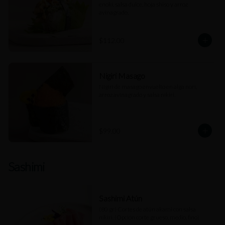
enoki, salsa dulce, hoja shiso y arroz 
avinagrado.
$112.00
Nigiri Masago
Nigiri de masago envuelto en alga nori, 
arroz avinagrado y salsa nikiri.
$99.00
Sashimi
Sashimi Atún
(80 gr) Cortes de atún akami con salsa 
nikiri. (Opción corte grueso, medio, fino)