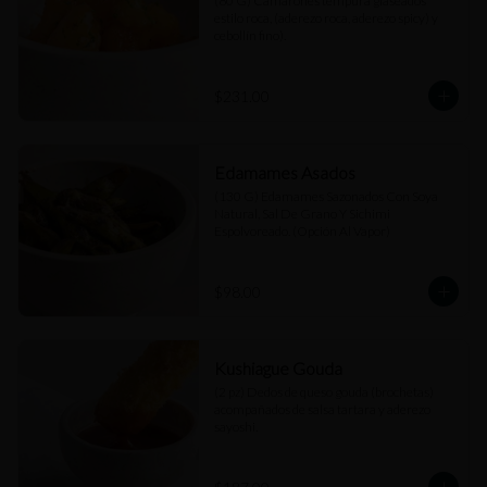
(80 G) Camarones tempura glaseados 
estilo roca, (aderezo roca, aderezo spicy) y 
cebollín fino).
$231.00
Edamames Asados
(130 G) Edamames Sazonados Con Soya 
Natural, Sal De Grano Y Sichimi 
Espolvoreado. (Opción Al Vapor)
$98.00
Kushiague Gouda
(2 pz) Dedos de queso gouda (brochetas) 
acompañados de salsa tartara y aderezo 
sayoshi.