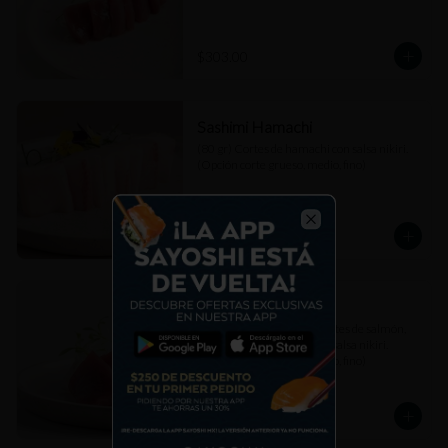
$303.00
Sashimi Hamachi
(80 gr) Cortes de hamachi con salsa nikiri. 
(Opción corte grueso, medio, fino)
$307.00
Close
Sashimi Mixto
(80 gr) Combinación de cortes de salmón, 
atún akami y hamachi con salsa nikiri. 
(Opción corte grueso, medio, fino)
$307.00