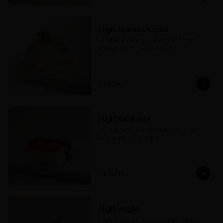
Nigiri Totoaba Kosho
Nigiri de totoaba, yuzukosho, hoja shiso, 
arroz avinagrado y salsa nikiri.
$110.00
Nigiri Kanikama
Nigiri de surimi, cinturón de nori, arroz 
avinagrado y salsa nikiri.
$105.00
Nigiri Veggie
Nigiri vegetariano de espárrago, hongo 