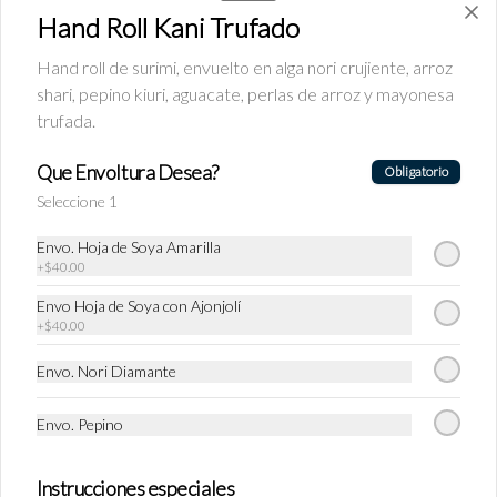
Hand Roll Kani Trufado
Hand roll de surimi, envuelto en alga nori crujiente, arroz
shari, pepino kiuri, aguacate, perlas de arroz y mayonesa
trufada.
Que Envoltura Desea?
Obligatorio
Seleccione 1
Conócenos
Envo. Hoja de Soya Amarilla
Coberturas
+
$40.00
Términos y condiciones
Envo Hoja de Soya con Ajonjolí
Política de privacidad
+
$40.00
Redes sociales
Envo. Nori Diamante
Instagram
Envo. Pepino
Facebook
Instrucciones especiales