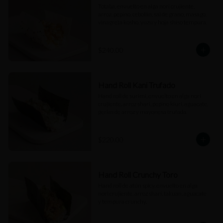
Totaba, envuelto en alga nori crujiente, 
arroz, pepino, cebollín, sal de grano, masago, 
vinagreta kosho, yuzu y hoja shiso tempura.
$240.00
Hand Roll Kani Trufado
Hand roll de surimi, envuelto en alga nori 
crujiente, arroz shari, pepino kiuri, aguacate, 
perlas de arroz y mayonesa trufada.
$220.00
Hand Roll Crunchy Toro
Hand roll de atún spicy, envuelto en alga 
nori crujiente, arroz shari, takuan, aguacate 
y tempura crunchy.