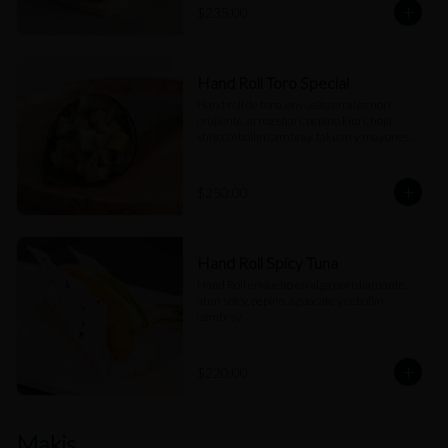
$235.00
Hand Roll Toro Special
Hand roll de toro, envuelto en alga nori 
crujiente, arroz shari, pepino kiuri, hoja 
shiso, cebollín cambray, takuan y mayonesa 
trufada.
$250.00
Hand Roll Spicy Tuna
Hand Roll envuelto en alga nori diamante, 
atun spicy, pepino, aguacate y cebollín 
cambray.
$220.00
Makis