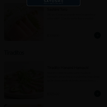
Sashimi Toro
(80 gr) Corte grueso de toro (sugerido) y 
salsa nikiri. (Opción corte fino y medio)
$338.00
Tiraditos
Tiradito Hanami Hamachi
Sashimi estilo tiradito corte medio de 
hamachi, prep cítrica: yuzukosho, hoja shiso, 
sal de shiso, aceite de trufa, pepino kiuri y 
salsa de jengibre.
$325.00