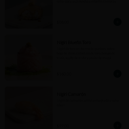
salsa spicy, yuzukosho y cebollín cambray.
$88.00
Nigiri Bluefin Toro
Nigiri de toro en forma de gunkan, sobre 
hoja de shiso, ralladura de toro, hongo de 
trufa, aceite de trufa y caviar de mujol.
$160.00
Nigiri Camarón
Nigiri de camarón, arroz avinagrado y salsa 
nikiri
$99.00