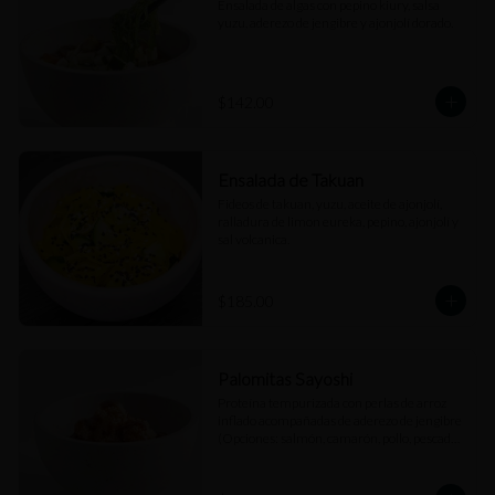
Ensalada de algas con pepino kiury, salsa 
yuzu, aderezo de jengibre y ajonjolí dorado.
$142.00
Ensalada de Takuan
Fideos de takuan, yuzu, aceite de ajonjolí, 
ralladura de limon eureka, pepino, ajonjolí y 
sal volcanica.
$185.00
Palomitas Sayoshi
Proteína tempurizada con perlas de arroz 
inflado acompañadas de aderezo de jengibre 
(Opciones: salmón, camarón, pollo, pescado 
blanco).