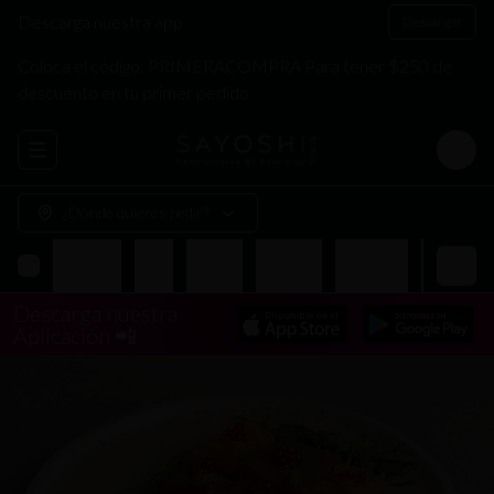
Descarga nuestra app
Descargar
Coloca el código: PRIMERACOMPRA Para tener $250 de
descuento en tu primer pedido
Abrir menu de navegación
Login
¿Dónde quieres pedir?
Entradas
Nigiri
Sashimi
Tiraditos
Hand Roll
Makis
A
Descarga nuestra
Aplicación 📲