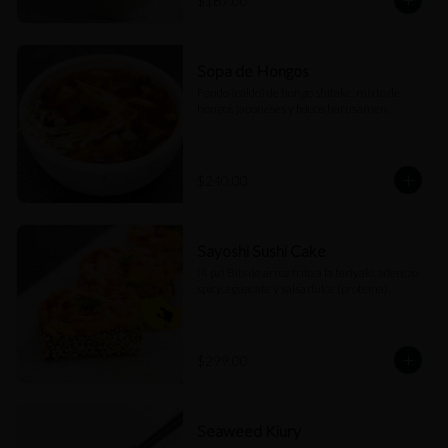
$187.00
Sopa de Hongos
Fondo (caldo) de hongo shitake, mixto de 
hongos japoneses y fideos harusamen.
$240.00
Sayoshi Sushi Cake
(4 pz) Bits de arroz frito a la teriyaki, aderezo 
spicy, aguacate y salsa dulce (proteína).
$299.00
Seaweed Kiury