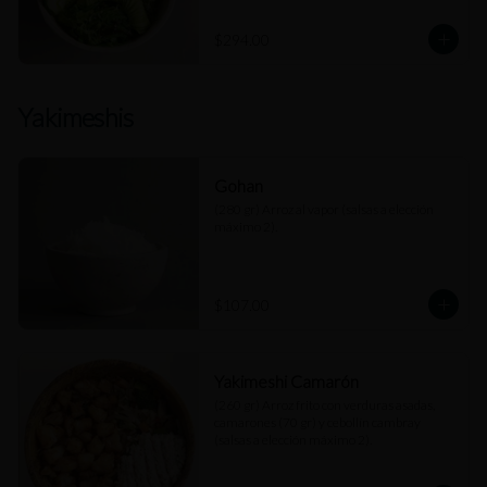
$294.00
Yakimeshis
Gohan
(280 gr) Arroz al vapor (salsas a elección 
máximo 2).
$107.00
Yakimeshi Camarón
(260 gr) Arroz frito con verduras asadas, 
camarones (70 gr) y cebollín cambray 
(salsas a elección máximo 2).