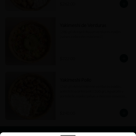
$262.00
Yakimeshi de Verduras
(280 gr) Arroz frito con verduras asadas 
(salsas a elección máximo 2).
$222.00
Yakimeshi Pollo
(260 gr) Arroz frito con verduras asadas, 
pollo frito a la teriyaki (100 gr), aguacate y 
portobello asado (salsas a elección máximo 
2).
$240.00