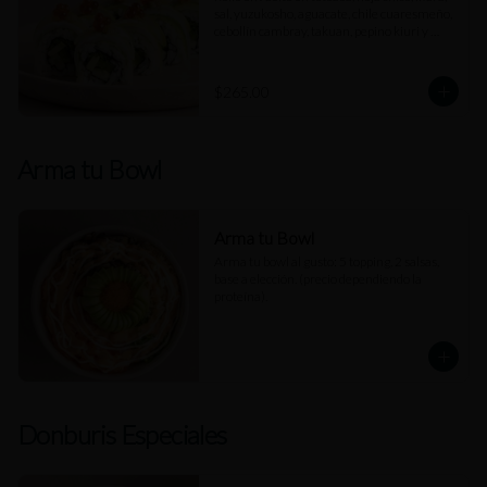
sal, yuzukosho, aguacate, chile cuaresmeño, 
cebollín cambray, takuan, pepino kiuri y 
rodajas de limón.
$265.00
Arma tu Bowl
Arma tu Bowl
Arma tu bowl al gusto: 5 topping, 2 salsas, 
base a elección. (precio dependiendo la 
proteína).
Donburis Especiales