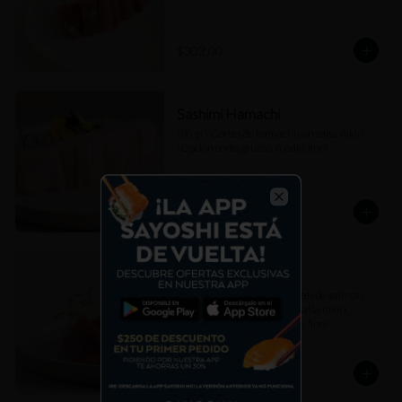
$303.00
Sashimi Hamachi
(80 gr) Cortes de hamachi con salsa nikiri. 
(Opción corte grueso, medio, fino)
$307.00
Close
Sashimi Mixto
(80 gr) Combinación de cortes de salmón, 
atún akami y hamachi con salsa nikiri. 
(Opción corte grueso, medio, fino)
$307.00