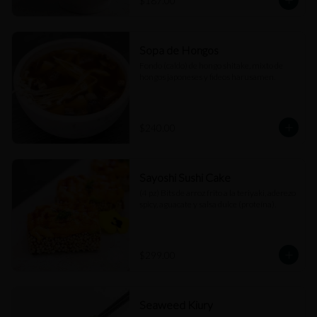
$187.00
Sopa de Hongos
Fondo (caldo) de hongo shitake, mixto de 
hongos japoneses y fideos harusamen.
$240.00
Sayoshi Sushi Cake
(4 pz) Bits de arroz frito a la teriyaki, aderezo 
spicy, aguacate y salsa dulce (proteína).
$299.00
Seaweed Kiury