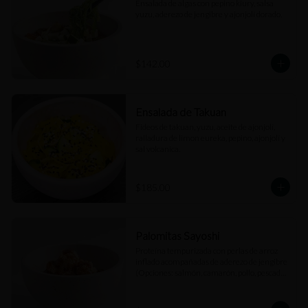
Ensalada de algas con pepino kiury, salsa 
yuzu, aderezo de jengibre y ajonjolí dorado.
$142.00
Ensalada de Takuan
Fideos de takuan, yuzu, aceite de ajonjolí, 
ralladura de limon eureka, pepino, ajonjolí y 
sal volcanica.
$185.00
Palomitas Sayoshi
Proteína tempurizada con perlas de arroz 
inflado acompañadas de aderezo de jengibre 
(Opciones: salmón, camarón, pollo, pescado 
blanco).