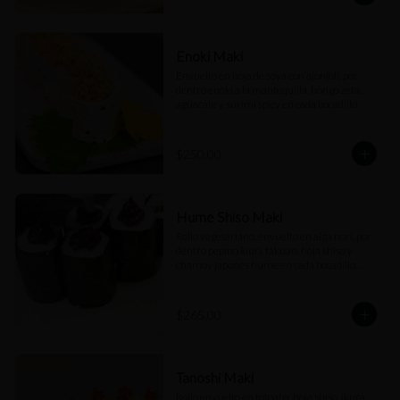
Enoki Maki
Envuelto en hoja de soya con ajonjolí, por 
dentro enoki a la mantequilla, hongo zeta, 
aguacate y surimi spicy en cada bocadillo
$250.00
Hume Shiso Maki
Rollo vegetariano, envuelto en alga nori, por 
dentro pepino kiuri, takuan, hoja shiso y 
chamoy japonés hume en cada bocadillo. 
(6pz)
$265.00
Tanoshi Maki
Rollo envuelto en totoaba, hoja shiso, ikura, 