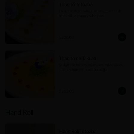
Tiradito Totoaba
Escalopas de totoaba, yuzukosho, aceite de 
trufa, sal de grano y salsa yuzu..
$320.00
Tiradito de Takuan
Sashimi de takuan, salsa yuzu, sal de shiso y 
chamoy hume en cada bocadillo
$212.00
Hand Roll
Hand Roll Totoaba