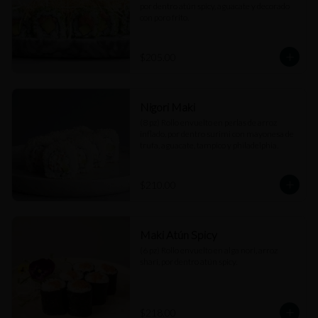
por dentro atún spicy, aguacate y decorado 
con poro frito.
$205.00
Nigori Maki
(8 pz) Rollo envuelto en perlas de arroz 
inflado, por dentro surimi con mayonesa de 
trufa, aguacate, tampico y philadelphia.
$210.00
Maki Atún Spicy
(6 pz) Rollo envuelto en alga nori, arroz 
shari, por dentro atún spicy.
$218.00