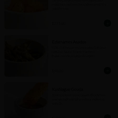
(80 G) Camarones tempura glaseados 
estilo roca, (aderezo roca, aderezo spicy) y 
cebollín fino).
$231.00
Edamames Asados
(130 G) Edamames Sazonados Con Soya 
Natural, Sal De Grano Y Sichimi 
Espolvoreado. (Opción Al Vapor)
$98.00
Kushiague Gouda
(2 pz) Dedos de queso gouda (brochetas) 
acompañados de salsa tartara y aderezo 
sayoshi.