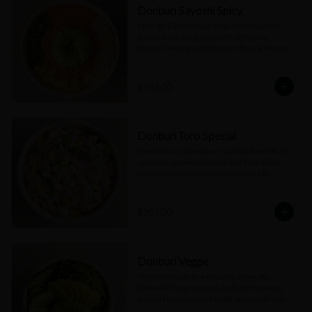
Donburi Sayoshi Spicy
(100 gr) Donburi con base de arroz, atún 
preparación spicy, aguacate, tempura, 
takuan, masago, cebollín cambray, aderezo 
spicy y salsa dulce.
$343.00
Donburi Toro Special
Donburi con base de arroz, atún toro (80 gr), 
aguacate, pepino kiuri, takuan, hoja shiso, 
cebollín cambray y mayonesa trufada 
(Cubos).
$355.00
Donburi Veggie
Vegetariano, base a elección, aguacate, 
takuan lechuga sangría, lechuga francesa, 
pepino kiuri, seaweed salad, aderezado con 
vinagreta kosho.