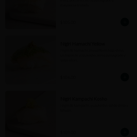
trufa, poro frito, arroz avinagrado y 
mayonesa trufada.
$105.00
Nigiri Hamachi Yellow
Nigiri de hamachi, envuelto en hoja shiso, 
un toque de yuzukosho, arroz avinagrado y 
salsa nikiri.
$106.00
Nigiri Kampachi Kosho
Nigiri de kampachi, yuzukosho, sal de shiso y 
takuan.
$109.00