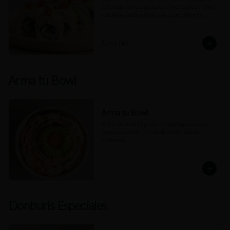
sal, yuzukosho, aguacate, chile cuaresmeño, 
cebollín cambray, takuan, pepino kiuri y 
rodajas de limón.
$265.00
Arma tu Bowl
Arma tu Bowl
Arma tu bowl al gusto: 5 topping, 2 salsas, 
base a elección. (precio dependiendo la 
proteína).
Donburis Especiales