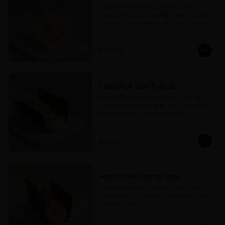
Totaba, envuelto en alga nori crujiente, 
arroz, pepino, cebollín, sal de grano, masago, 
vinagreta kosho, yuzu y hoja shiso tempura.
$240.00
Hand Roll Kani Trufado
Hand roll de surimi, envuelto en alga nori 
crujiente, arroz shari, pepino kiuri, aguacate, 
perlas de arroz y mayonesa trufada.
$220.00
Hand Roll Crunchy Toro
Hand roll de atún spicy, envuelto en alga 
nori crujiente, arroz shari, takuan, aguacate 
y tempura crunchy.