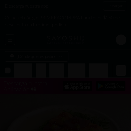
Descarga nuestra app
Descargar
Coloca el código: PRIMERACOMPRA Para tener $250 de
descuento en tu primer pedido
Abrir menu de navegación
Login
¿Dónde quieres pedir?
Entradas
Nigiri
Sashimi
Tiraditos
Hand Roll
Makis
A
Descarga nuestra
Aplicación 📲