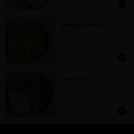
$262.00
Yakimeshi de Verduras
(280 gr) Arroz frito con verduras asadas 
(salsas a elección máximo 2).
$222.00
Yakimeshi Pollo
(260 gr) Arroz frito con verduras asadas, 
pollo frito a la teriyaki (100 gr), aguacate y 
portobello asado (salsas a elección máximo 
2).
$240.00