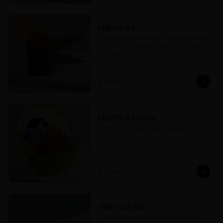
Nigiri Ikura
Nigiri de hueva de salmón, envuelto en alga 
nori, arroz avinagrado y salsa nikiri. (opción 
en limón)
$133.00
Nigiri Ikura Limón
Nigiri de ikura sobre una rebanada de limón.
$133.00
Nigiri Inari Ebi
Nigiri de camarón flameado con salsa dulce, 