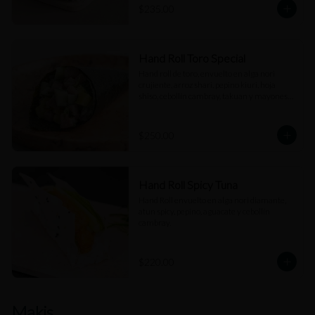
$235.00
Hand Roll Toro Special
Hand roll de toro, envuelto en alga nori 
crujiente, arroz shari, pepino kiuri, hoja 
shiso, cebollín cambray, takuan y mayonesa 
trufada.
$250.00
Hand Roll Spicy Tuna
Hand Roll envuelto en alga nori diamante, 
atun spicy, pepino, aguacate y cebollín 
cambray.
$220.00
Makis