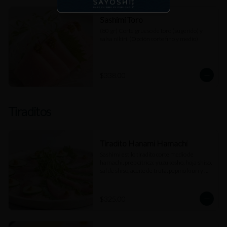
Sashimi Toro
(80 gr) Corte grueso de toro (sugerido) y 
salsa nikiri. (Opción corte fino y medio)
$338.00
Tiraditos
Tiradito Hanami Hamachi
Sashimi estilo tiradito corte medio de 
hamachi, prep cítrica: yuzukosho, hoja shiso, 
sal de shiso, aceite de trufa, pepino kiuri y 
salsa de jengibre.
$325.00