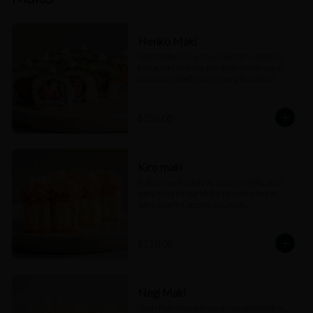
Henko Maki
(8 pz) Rollo envuelto en hamachi, cebollín 
fino, aceite de trufa, por dentro atún spicy, 
aguacate, cebollín cambray y hoja shiso.
$258.00
Kiro maki
Rollo envuelto hoja de soya amarilla, atún 
spicy, salsa kai agridulce picante aderezo 
spicy, cebollín, pepino, aguacate, 
cuaresmeño y perlas de arroz.
$218.00
Negi Maki
(8 pz) Rollo envuelto en arroz, cebollín fino, 