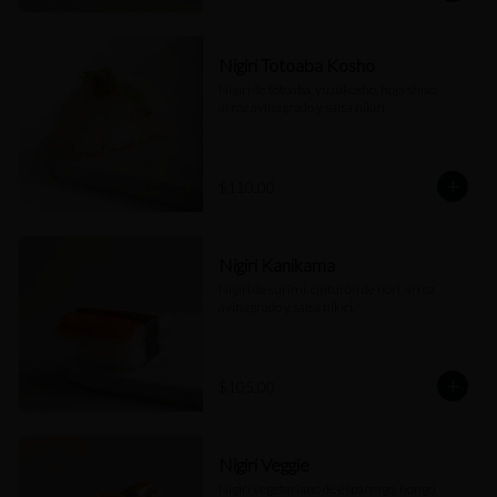
Nigiri Totoaba Kosho
Nigiri de totoaba, yuzukosho, hoja shiso, 
arroz avinagrado y salsa nikiri.
$110.00
Nigiri Kanikama
Nigiri de surimi, cinturón de nori, arroz 
avinagrado y salsa nikiri.
$105.00
Nigiri Veggie
Nigiri vegetariano de espárrago, hongo 