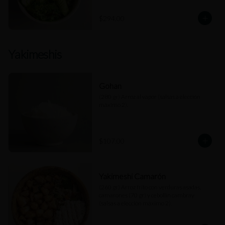
$294.00
Yakimeshis
Gohan
(280 gr) Arroz al vapor (salsas a elección 
máximo 2).
$107.00
Yakimeshi Camarón
(260 gr) Arroz frito con verduras asadas, 
camarones (70 gr) y cebollín cambray 
(salsas a elección máximo 2).