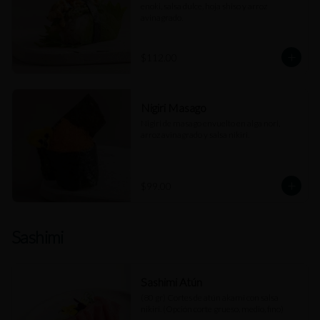
enoki, salsa dulce, hoja shiso y arroz 
avinagrado.
$112.00
Nigiri Masago
Nigiri de masago envuelto en alga nori, 
arroz avinagrado y salsa nikiri.
$99.00
Sashimi
Sashimi Atún
(80 gr) Cortes de atún akami con salsa 
nikiri. (Opción corte grueso, medio, fino)