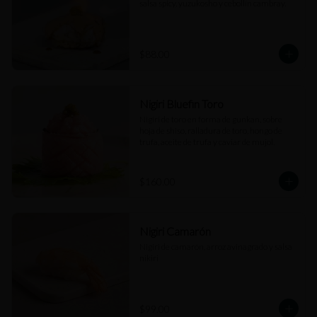
salsa spicy, yuzukosho y cebollín cambray.
$88.00
Nigiri Bluefin Toro
Nigiri de toro en forma de gunkan, sobre 
hoja de shiso, ralladura de toro, hongo de 
trufa, aceite de trufa y caviar de mujol.
$160.00
Nigiri Camarón
Nigiri de camarón, arroz avinagrado y salsa 
nikiri
$99.00