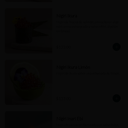
Nigiri Ikura
Nigiri de hueva de salmón, envuelto en alga 
nori, arroz avinagrado y salsa nikiri. (opción 
en limón)
$133.00
Nigiri Ikura Limón
Nigiri de ikura sobre una rebanada de limón.
$133.00
Nigiri Inari Ebi
Nigiri de camarón flameado con salsa dulce, 