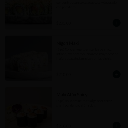
por dentro atún spicy, aguacate y decorado 
con poro frito.
$205.00
Nigori Maki
(8 pz) Rollo envuelto en perlas de arroz 
inflado, por dentro surimi con mayonesa de 
trufa, aguacate, tampico y philadelphia.
$210.00
Maki Atún Spicy
(6 pz) Rollo envuelto en alga nori, arroz 
shari, por dentro atún spicy.
$218.00