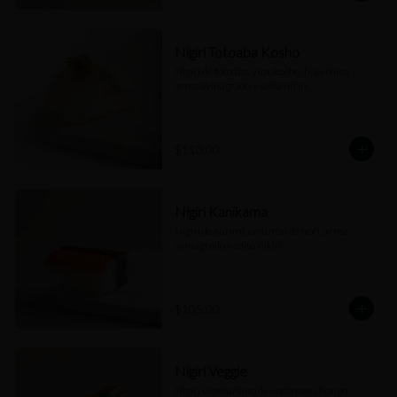
Nigiri Totoaba Kosho
Nigiri de totoaba, yuzukosho, hoja shiso, 
arroz avinagrado y salsa nikiri.
$110.00
Nigiri Kanikama
Nigiri de surimi, cinturón de nori, arroz 
avinagrado y salsa nikiri.
$105.00
Nigiri Veggie
Nigiri vegetariano de espárrago, hongo 