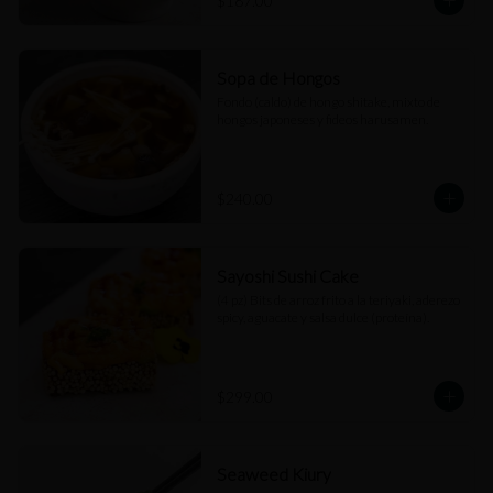
$187.00
Sopa de Hongos
Fondo (caldo) de hongo shitake, mixto de 
hongos japoneses y fideos harusamen.
$240.00
Sayoshi Sushi Cake
(4 pz) Bits de arroz frito a la teriyaki, aderezo 
spicy, aguacate y salsa dulce (proteína).
$299.00
Seaweed Kiury