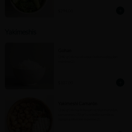
$294.00
Yakimeshis
Gohan
(280 gr) Arroz al vapor (salsas a elección 
máximo 2).
$107.00
Yakimeshi Camarón
(260 gr) Arroz frito con verduras asadas, 
camarones (70 gr) y cebollín cambray 
(salsas a elección máximo 2).