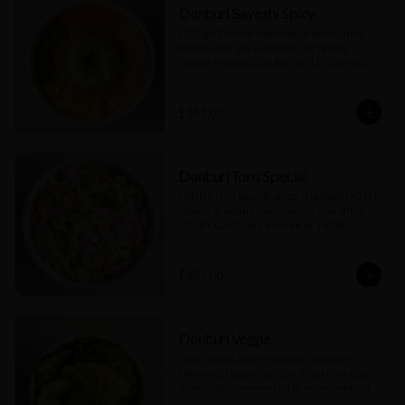
Donburi Sayoshi Spicy
(100 gr) Donburi con base de arroz, atún 
preparación spicy, aguacate, tempura, 
takuan, masago, cebollín cambray, aderezo 
spicy y salsa dulce.
$343.00
Donburi Toro Special
Donburi con base de arroz, atún toro (80 gr), 
aguacate, pepino kiuri, takuan, hoja shiso, 
cebollín cambray y mayonesa trufada 
(Cubos).
$355.00
Donburi Veggie
Vegetariano, base a elección, aguacate, 
takuan lechuga sangría, lechuga francesa, 
pepino kiuri, seaweed salad, aderezado con 
vinagreta kosho.