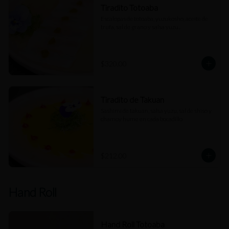
Tiradito Totoaba
Escalopas de totoaba, yuzukosho, aceite de 
trufa, sal de grano y salsa yuzu..
$320.00
Tiradito de Takuan
Sashimi de takuan, salsa yuzu, sal de shiso y 
chamoy hume en cada bocadillo
$212.00
Hand Roll
Hand Roll Totoaba