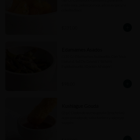
(80 G) Camarones tempura glaseados 
estilo roca, (aderezo roca, aderezo spicy) y 
cebollín fino).
$231.00
Edamames Asados
(130 G) Edamames Sazonados Con Soya 
Natural, Sal De Grano Y Sichimi 
Espolvoreado. (Opción Al Vapor)
$98.00
Kushiague Gouda
(2 pz) Dedos de queso gouda (brochetas) 
acompañados de salsa tartara y aderezo 
sayoshi.