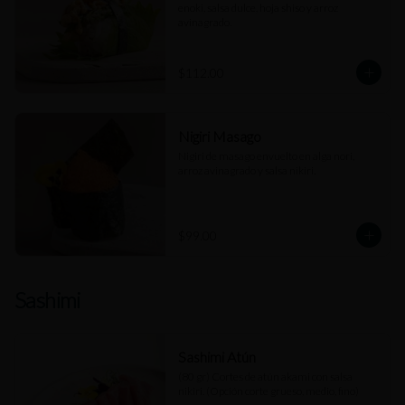
enoki, salsa dulce, hoja shiso y arroz 
avinagrado.
$112.00
Nigiri Masago
Nigiri de masago envuelto en alga nori, 
arroz avinagrado y salsa nikiri.
$99.00
Sashimi
Sashimi Atún
(80 gr) Cortes de atún akami con salsa 
nikiri. (Opción corte grueso, medio, fino)