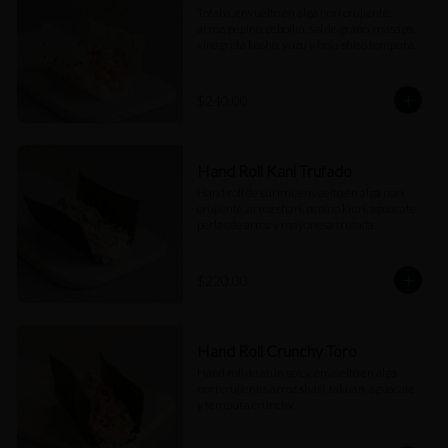
Totaba, envuelto en alga nori crujiente, 
arroz, pepino, cebollín, sal de grano, masago, 
vinagreta kosho, yuzu y hoja shiso tempura.
$240.00
Hand Roll Kani Trufado
Hand roll de surimi, envuelto en alga nori 
crujiente, arroz shari, pepino kiuri, aguacate, 
perlas de arroz y mayonesa trufada.
$220.00
Hand Roll Crunchy Toro
Hand roll de atún spicy, envuelto en alga 
nori crujiente, arroz shari, takuan, aguacate 
y tempura crunchy.