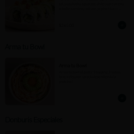
sal, yuzukosho, aguacate, chile cuaresmeño, 
cebollín cambray, takuan, pepino kiuri y 
rodajas de limón.
$265.00
Arma tu Bowl
Arma tu Bowl
Arma tu bowl al gusto: 5 topping, 2 salsas, 
base a elección. (precio dependiendo la 
proteína).
Donburis Especiales