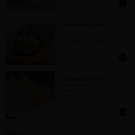
$235.00
Hand Roll Toro Special
Hand roll de toro, envuelto en alga nori 
crujiente, arroz shari, pepino kiuri, hoja 
shiso, cebollín cambray, takuan y mayonesa 
trufada.
$250.00
Hand Roll Spicy Tuna
Hand Roll envuelto en alga nori diamante, 
atun spicy, pepino, aguacate y cebollín 
cambray.
$220.00
Makis