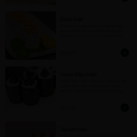
Enoki Maki
Envuelto en hoja de soya con ajonjolí, por 
dentro enoki a la mantequilla, hongo zeta, 
aguacate y surimi spicy en cada bocadillo
$250.00
Hume Shiso Maki
Rollo vegetariano, envuelto en alga nori, por 
dentro pepino kiuri, takuan, hoja shiso y 
chamoy japonés hume en cada bocadillo. 
(6pz)
$265.00
Tanoshi Maki
Rollo envuelto en totoaba, hoja shiso, ikura, 