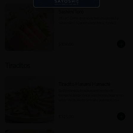
Sashimi Toro
(80 gr) Corte grueso de toro (sugerido) y 
salsa nikiri. (Opción corte fino y medio)
$338.00
Tiraditos
Tiradito Hanami Hamachi
Sashimi estilo tiradito corte medio de 
hamachi, prep cítrica: yuzukosho, hoja shiso, 
sal de shiso, aceite de trufa, pepino kiuri y 
salsa de jengibre.
$325.00