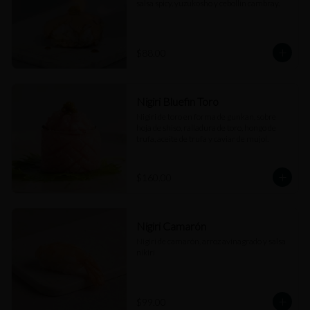
salsa spicy, yuzukosho y cebollín cambray.
$88.00
Nigiri Bluefin Toro
Nigiri de toro en forma de gunkan, sobre 
hoja de shiso, ralladura de toro, hongo de 
trufa, aceite de trufa y caviar de mujol.
$160.00
Nigiri Camarón
Nigiri de camarón, arroz avinagrado y salsa 
nikiri
$99.00