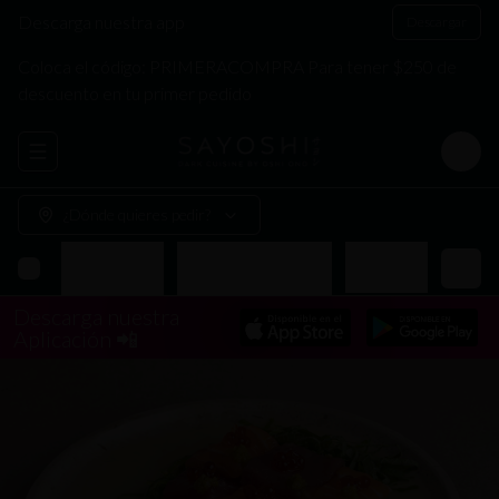
Descarga nuestra app
Descargar
Coloca el código: PRIMERACOMPRA Para tener $250 de
descuento en tu primer pedido
Abrir menu de navegación
Login
¿Dónde quieres pedir?
Makis
Arma tu Bowl
Donburis Especiales
Yakimeshis
Descarga nuestra
Aplicación 📲