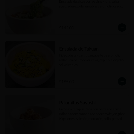
Ensalada de algas con pepino kiury, salsa 
yuzu, aderezo de jengibre y ajonjolí dorado.
$142.00
Ensalada de Takuan
Fideos de takuan, yuzu, aceite de ajonjolí, 
ralladura de limon eureka, pepino, ajonjolí y 
sal volcanica.
$185.00
Palomitas Sayoshi
Proteína tempurizada con perlas de arroz 
inflado acompañadas de aderezo de jengibre 
(Opciones: salmón, camarón, pollo, pescado 
blanco).