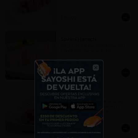
$303.00
Sashimi Hamachi
(80 gr) Cortes de hamachi con salsa nikiri. 
(Opción corte grueso, medio, fino)
$307.00
Close
Sashimi Mixto
(80 gr) Combinación de cortes de salmón, 
atún akami y hamachi con salsa nikiri. 
(Opción corte grueso, medio, fino)
$307.00