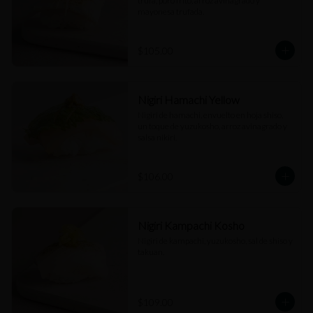
trufa, poro frito, arroz avinagrado y 
mayonesa trufada.
$105.00
Nigiri Hamachi Yellow
Nigiri de hamachi, envuelto en hoja shiso, 
un toque de yuzukosho, arroz avinagrado y 
salsa nikiri.
$106.00
Nigiri Kampachi Kosho
Nigiri de kampachi, yuzukosho, sal de shiso y 
takuan.
$109.00