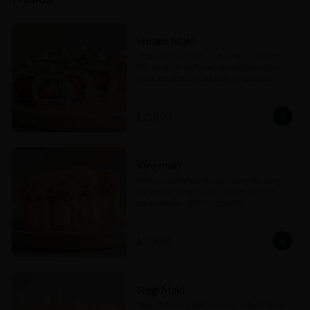
Henko Maki
(8 pz) Rollo envuelto en hamachi, cebollín 
fino, aceite de trufa, por dentro atún spicy, 
aguacate, cebollín cambray y hoja shiso.
$258.00
Kiro maki
Rollo envuelto hoja de soya amarilla, atún 
spicy, salsa kai agridulce picante aderezo 
spicy, cebollín, pepino, aguacate, 
cuaresmeño y perlas de arroz.
$218.00
Negi Maki
(8 pz) Rollo envuelto en arroz, cebollín fino, 