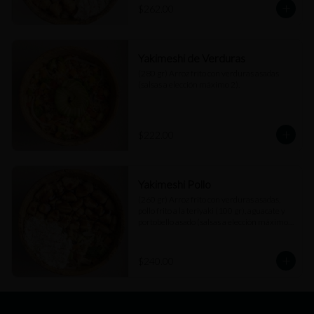
$262.00
Yakimeshi de Verduras
(280 gr) Arroz frito con verduras asadas 
(salsas a elección máximo 2).
$222.00
Yakimeshi Pollo
(260 gr) Arroz frito con verduras asadas, 
pollo frito a la teriyaki (100 gr), aguacate y 
portobello asado (salsas a elección máximo 
2).
$240.00