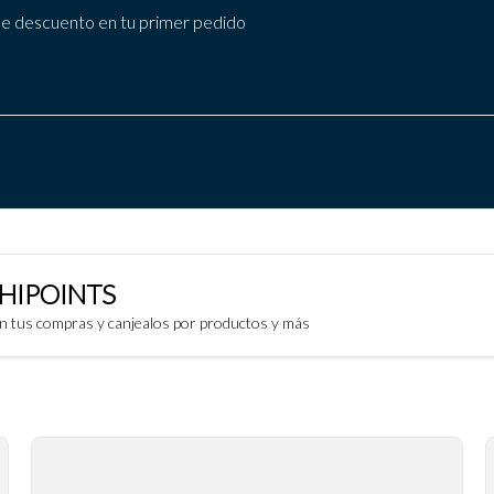
 descuento en tu primer pedido
HIPOINTS
on tus compras y canjealos por productos y más