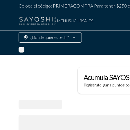
Coloca el código: PRIMERACOMPRA Para tener $250 de
MENÚ
SUCURSALES
¿Dónde quieres pedir?
Acumula
SAYOS
Regístrate, gana puntos c