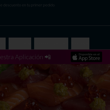
 descuento en tu primer pedido
kis
Arma tu Bowl
Donburis Especiales
Yakimeshis
estra Aplicación 📲