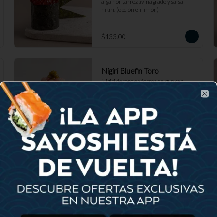
alga nori, arroz avinagrado y salsa 
nikiri. (opción en limón)
$133.00
Nigiri Bluefin Toro
Nigiri de toro en forma de gunkan, 
sobre hoja de shiso, ralladura de toro, 
hongo de trufa, aceite de trufa y caviar 
Clo
de mujol.
$160.00
Nigiri Kanikama
Nigiri de surimi, cinturón de nori, arroz 
avinagrado y salsa nikiri.
$105.00