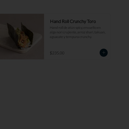
Hand Roll Crunchy Toro
Hand roll de atún spicy, envuelto en 
alga nori crujiente, arroz shari, takuan, 
aguacate y tempura crunchy.
$235.00