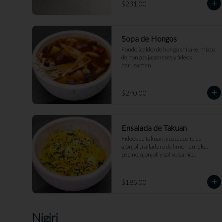
$231.00
Sopa de Hongos
Fondo (caldo) de hongo shitake, mixto 
de hongos japoneses y fideos 
harusamen.
$240.00
Ensalada de Takuan
Fideos de takuan, yuzu, aceite de 
ajonjolí, ralladura de limon eureka, 
pepino, ajonjolí y sal volcanica.
$185.00
Nigiri