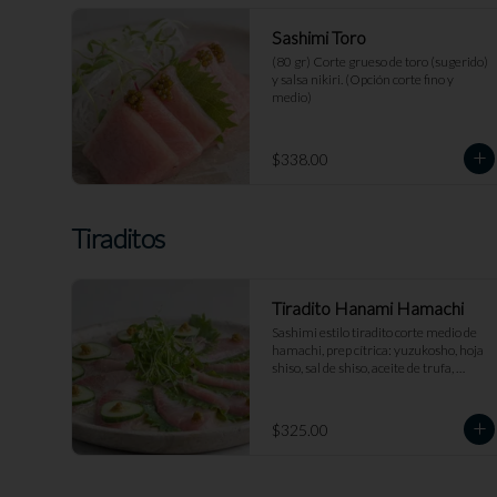
Sashimi Toro
(80 gr) Corte grueso de toro (sugerido) 
y salsa nikiri. (Opción corte fino y 
medio)
$338.00
Tiraditos
Tiradito Hanami Hamachi
Sashimi estilo tiradito corte medio de 
hamachi, prep cítrica: yuzukosho, hoja 
shiso, sal de shiso, aceite de trufa, 
pepino kiuri y salsa de jengibre.
$325.00