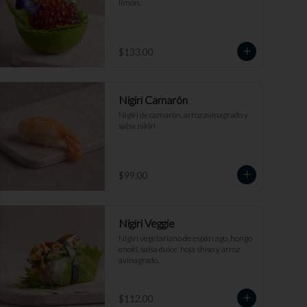
limón.
$133.00
Nigiri Camarón
Nigiri de camarón, arroz avinagrado y 
salsa nikiri
se
$99.00
Nigiri Veggie
Nigiri vegetariano de espárrago, hongo 
enoki, salsa dulce, hoja shiso y arroz 
avinagrado.
$112.00