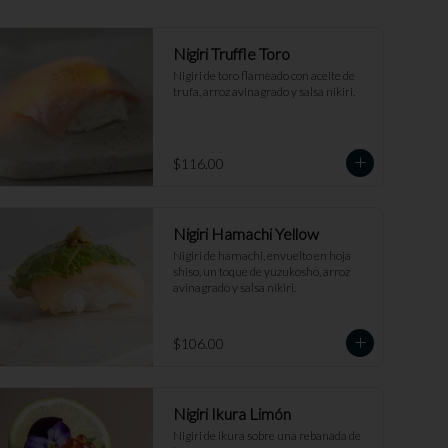
Nigiri Truffle Toro
Nigiri de toro flameado con aceite de 
trufa, arroz avinagrado y salsa nikiri.
$116.00
Nigiri Hamachi Yellow
Nigiri de hamachi, envuelto en hoja 
shiso, un toque de yuzukosho, arroz 
avinagrado y salsa nikiri.
$106.00
Nigiri Ikura Limón
Nigiri de ikura sobre una rebanada de 