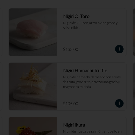
Nigiri O' Toro
Nigiri de O' Toro, arroz avinagrado y 
salsa nikiri.
$133.00
Nigiri Hamachi Truffle
Nigiri de hamachi flameado con aceite 
de trufa, poro frito, arroz avinagrado y 
mayonesa trufada.
$105.00
Nigiri Ikura
Nigiri de hueva de salmón, envuelto en 