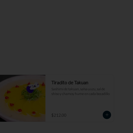
Tiradito de Takuan
Sashimi de takuan, salsa yuzu, sal de 
shiso y chamoy hume en cada bocadillo
$212.00