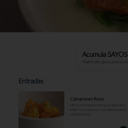
Acumula
SAYOS
Regístrate, gana puntos c
Entradas
Camarones Roca
(80 G) Camarones tempura glaseados 
estilo roca, (aderezo roca, aderezo spicy) 
y cebollín fino).