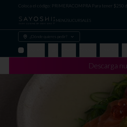
Coloca el código: PRIMERACOMPRA Para tener $250 de
MENÚ
SUCURSALES
¿Dónde quieres pedir?
Entradas
Nigiri
Sashimi
Tiraditos
Hand Roll
Ma
Descarga nu