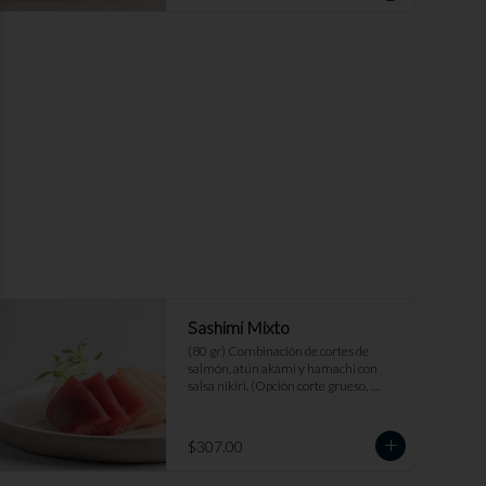
Sashimi Mixto
(80 gr) Combinación de cortes de 
salmón, atún akami y hamachi con 
salsa nikiri. (Opción corte grueso, 
medio, fino)
$307.00