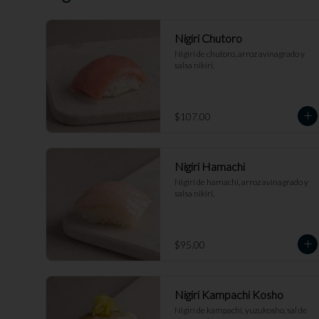
Nigiri Chutoro
Nigiri de chutoro, arroz avinagrado y 
salsa nikiri.
$107.00
Nigiri Hamachi
Nigiri de hamachi, arroz avinagrado y 
salsa nikiri.
$95.00
Nigiri Kampachi Kosho
Nigiri de kampachi, yuzukosho, sal de 