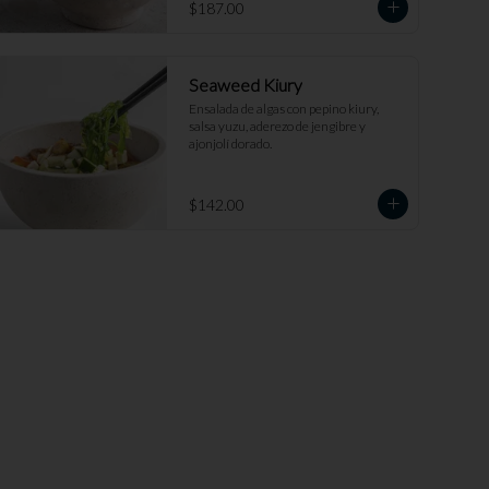
$187.00
Seaweed Kiury
Ensalada de algas con pepino kiury, 
salsa yuzu, aderezo de jengibre y 
ajonjolí dorado.
$142.00