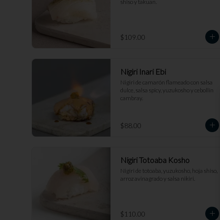
shiso y takuan.
$109.00
Nigiri Inari Ebi
Nigiri de camarón flameado con salsa 
dulce, salsa spicy, yuzukosho y cebollín 
cambray.
$88.00
Nigiri Totoaba Kosho
Nigiri de totoaba, yuzukosho, hoja shiso, 
arroz avinagrado y salsa nikiri.
$110.00