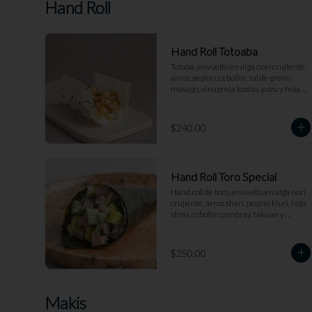
Hand Roll
Hand Roll Totoaba
Totaba, envuelto en alga nori crujiente, 
arroz, pepino, cebollín, sal de grano, 
masago, vinagreta kosho, yuzu y hoja 
shiso tempura.
$240.00
Hand Roll Toro Special
Hand roll de toro, envuelto en alga nori 
crujiente, arroz shari, pepino kiuri, hoja 
shiso, cebollín cambray, takuan y 
mayonesa trufada.
$250.00
Makis