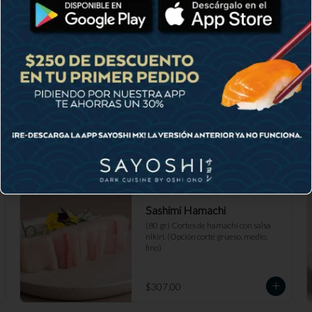
Sashimi Hamachi
(80 gr) Cortes de hamachi con salsa 
nikiri. (Opción corte grueso, medio, 
fino)
$307.00