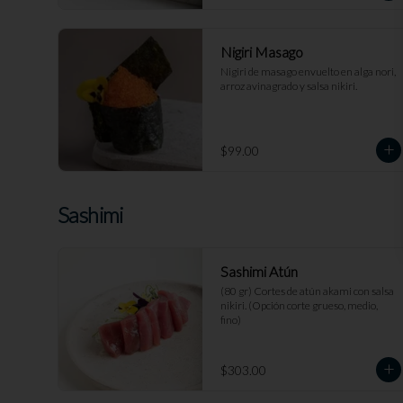
Nigiri Masago
Nigiri de masago envuelto en alga nori, 
arroz avinagrado y salsa nikiri.
$99.00
Sashimi
Sashimi Atún
(80 gr) Cortes de atún akami con salsa 
nikiri. (Opción corte grueso, medio, 
fino)
$303.00