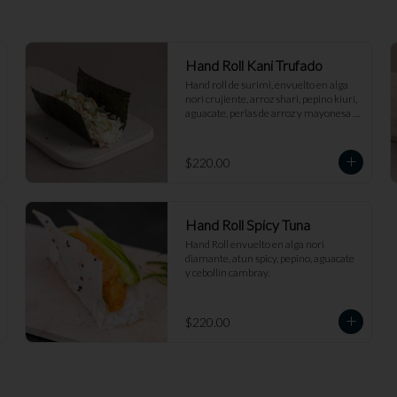
Hand Roll Kani Trufado
Hand roll de surimi, envuelto en alga 
nori crujiente, arroz shari, pepino kiuri, 
aguacate, perlas de arroz y mayonesa 
trufada.
$220.00
Hand Roll Spicy Tuna
Hand Roll envuelto en alga nori 
diamante, atun spicy, pepino, aguacate 
y cebollín cambray.
$220.00