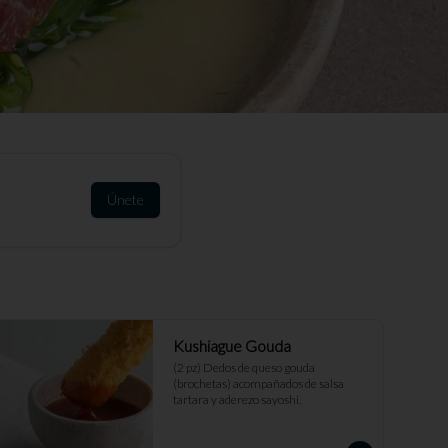
Únete
Kushiague Gouda
(2 pz) Dedos de queso gouda 
(brochetas) acompañados de salsa 
tartara y aderezo sayoshi.