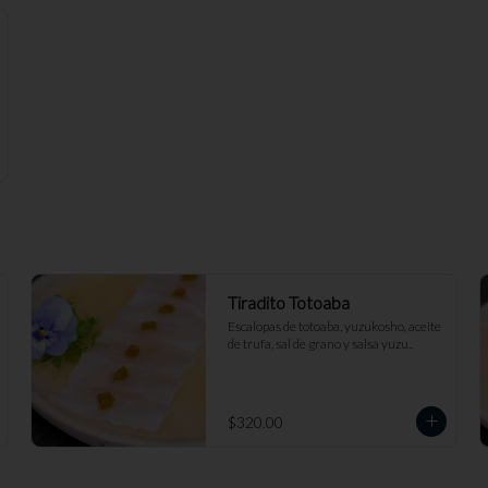
Tiradito Totoaba
Escalopas de totoaba, yuzukosho, aceite 
de trufa, sal de grano y salsa yuzu..
$320.00