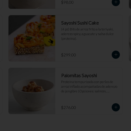
$98.00
Sayoshi Sushi Cake
(4 pz) Bits de arroz frito a la teriyaki, 
aderezo spicy, aguacate y salsa dulce 
(proteína).
$299.00
Palomitas Sayoshi
Proteína tempurizada con perlas de 
arroz inflado acompañadas de aderezo 
de jengibre (Opciones: salmón, 
camarón, pollo, pescado blanco).
$276.00