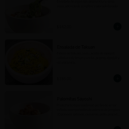
Ensalada de algas con pepino kiury, salsa 
yuzu, aderezo de jengibre y ajonjolí dorado.
$142.00
Ensalada de Takuan
Fideos de takuan, yuzu, aceite de ajonjolí, 
ralladura de limon eureka, pepino, ajonjolí y 
sal volcanica.
$185.00
Palomitas Sayoshi
Proteína tempurizada con perlas de arroz 
inflado acompañadas de aderezo de jengibre 
(Opciones: salmón, camarón, pollo, pescado 
blanco).