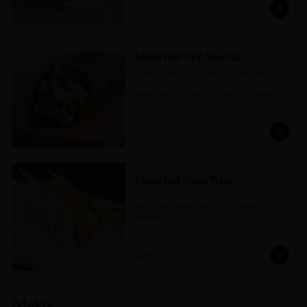
$235.00
Hand Roll Toro Special
Hand roll de toro, envuelto en alga nori 
crujiente, arroz shari, pepino kiuri, hoja 
shiso, cebollín cambray, takuan y mayonesa 
trufada.
$250.00
Hand Roll Spicy Tuna
Hand Roll envuelto en alga nori diamante, 
atun spicy, pepino, aguacate y cebollín 
cambray.
$220.00
Makis