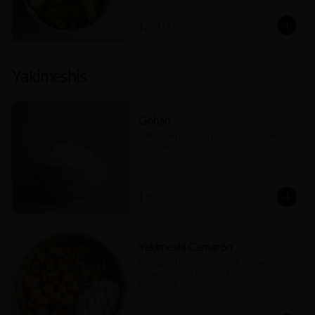
$294.00
Yakimeshis
Gohan
(280 gr) Arroz al vapor (salsas a elección 
máximo 2).
$107.00
Yakimeshi Camarón
(260 gr) Arroz frito con verduras asadas, 
camarones (70 gr) y cebollín cambray 
(salsas a elección máximo 2).