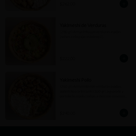
$262.00
Yakimeshi de Verduras
(280 gr) Arroz frito con verduras asadas 
(salsas a elección máximo 2).
$222.00
Yakimeshi Pollo
(260 gr) Arroz frito con verduras asadas, 
pollo frito a la teriyaki (100 gr), aguacate y 
portobello asado (salsas a elección máximo 
2).
$240.00