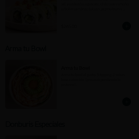
sal, yuzukosho, aguacate, chile cuaresmeño, 
cebollín cambray, takuan, pepino kiuri y 
rodajas de limón.
$265.00
Arma tu Bowl
Arma tu Bowl
Arma tu bowl al gusto: 5 topping, 2 salsas, 
base a elección. (precio dependiendo la 
proteína).
Donburis Especiales