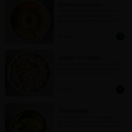
Donburi Sayoshi Spicy
(100 gr) Donburi con base de arroz, atún 
preparación spicy, aguacate, tempura, 
takuan, masago, cebollín cambray, aderezo 
spicy y salsa dulce.
$343.00
Donburi Toro Special
Donburi con base de arroz, atún toro (80 gr), 
aguacate, pepino kiuri, takuan, hoja shiso, 
cebollín cambray y mayonesa trufada 
(Cubos).
$355.00
Donburi Veggie
Vegetariano, base a elección, aguacate, 
takuan lechuga sangría, lechuga francesa, 
pepino kiuri, seaweed salad, aderezado con 
vinagreta kosho.