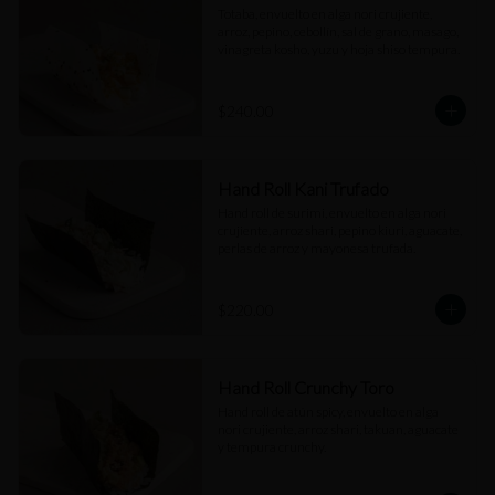
Totaba, envuelto en alga nori crujiente, 
arroz, pepino, cebollín, sal de grano, masago, 
vinagreta kosho, yuzu y hoja shiso tempura.
$240.00
Hand Roll Kani Trufado
Hand roll de surimi, envuelto en alga nori 
crujiente, arroz shari, pepino kiuri, aguacate, 
perlas de arroz y mayonesa trufada.
$220.00
Hand Roll Crunchy Toro
Hand roll de atún spicy, envuelto en alga 
nori crujiente, arroz shari, takuan, aguacate 
y tempura crunchy.