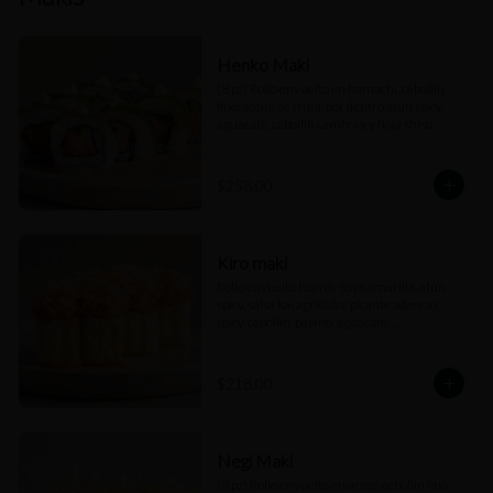
Henko Maki
(8 pz) Rollo envuelto en hamachi, cebollín 
fino, aceite de trufa, por dentro atún spicy, 
aguacate, cebollín cambray y hoja shiso.
$258.00
Kiro maki
Rollo envuelto hoja de soya amarilla, atún 
spicy, salsa kai agridulce picante aderezo 
spicy, cebollín, pepino, aguacate, 
cuaresmeño y perlas de arroz.
$218.00
Negi Maki
(8 pz) Rollo envuelto en arroz, cebollín fino, 