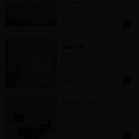
por dentro atún spicy, aguacate y decorado 
con poro frito.
$205.00
Nigori Maki
(8 pz) Rollo envuelto en perlas de arroz 
inflado, por dentro surimi con mayonesa de 
trufa, aguacate, tampico y philadelphia.
$210.00
Maki Atún Spicy
(6 pz) Rollo envuelto en alga nori, arroz 
shari, por dentro atún spicy.
$218.00