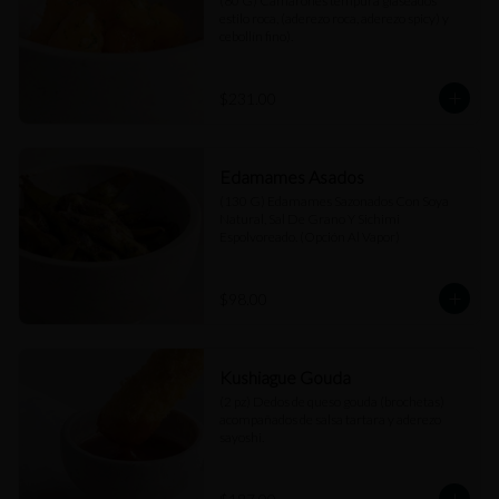
(80 G) Camarones tempura glaseados 
estilo roca, (aderezo roca, aderezo spicy) y 
cebollín fino).
$231.00
Edamames Asados
(130 G) Edamames Sazonados Con Soya 
Natural, Sal De Grano Y Sichimi 
Espolvoreado. (Opción Al Vapor)
$98.00
Kushiague Gouda
(2 pz) Dedos de queso gouda (brochetas) 
acompañados de salsa tartara y aderezo 
sayoshi.