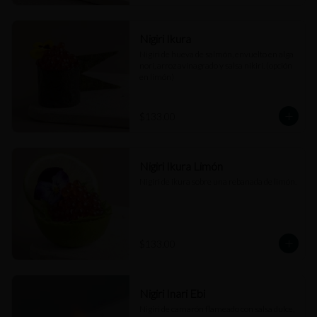
Nigiri Ikura
Nigiri de hueva de salmón, envuelto en alga 
nori, arroz avinagrado y salsa nikiri. (opción 
en limón)
$133.00
Nigiri Ikura Limón
Nigiri de ikura sobre una rebanada de limón.
$133.00
Nigiri Inari Ebi
Nigiri de camarón flameado con salsa dulce, 