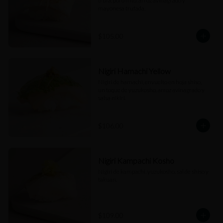
trufa, poro frito, arroz avinagrado y 
mayonesa trufada.
$105.00
Nigiri Hamachi Yellow
Nigiri de hamachi, envuelto en hoja shiso, 
un toque de yuzukosho, arroz avinagrado y 
salsa nikiri.
$106.00
Nigiri Kampachi Kosho
Nigiri de kampachi, yuzukosho, sal de shiso y 
takuan.
$109.00