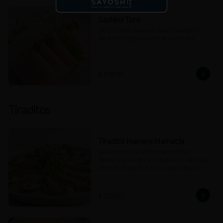
Sashimi Toro
(80 gr) Corte grueso de toro (sugerido) y 
salsa nikiri. (Opción corte fino y medio)
$338.00
Tiraditos
Tiradito Hanami Hamachi
Sashimi estilo tiradito corte medio de 
hamachi, prep cítrica: yuzukosho, hoja shiso, 
sal de shiso, aceite de trufa, pepino kiuri y 
salsa de jengibre.
$325.00