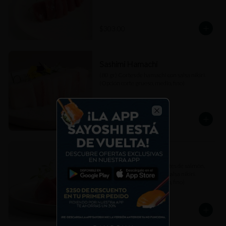
$303.00
Sashimi Hamachi
(80 gr) Cortes de hamachi con salsa nikiri. 
(Opción corte grueso, medio, fino)
$307.00
Close
Sashimi Mixto
(80 gr) Combinación de cortes de salmón, 
atún akami y hamachi con salsa nikiri. 
(Opción corte grueso, medio, fino)
$307.00