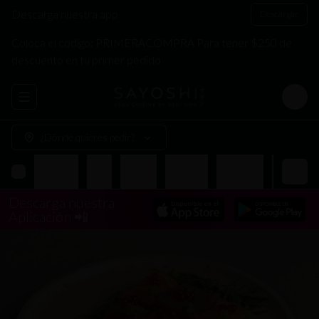
Descarga nuestra app
Descargar
Coloca el código: PRIMERACOMPRA Para tener $250 de
descuento en tu primer pedido
Abrir menu de navegación
Login
¿Dónde quieres pedir?
Entradas
Nigiri
Sashimi
Tiraditos
Hand Roll
Makis
A
Descarga nuestra
Aplicación 📲