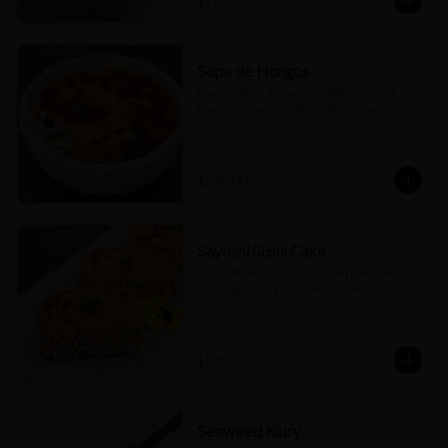
$187.00
Sopa de Hongos
Fondo (caldo) de hongo shitake, mixto de 
hongos japoneses y fideos harusamen.
$240.00
Sayoshi Sushi Cake
(4 pz) Bits de arroz frito a la teriyaki, aderezo 
spicy, aguacate y salsa dulce (proteína).
$299.00
Seaweed Kiury