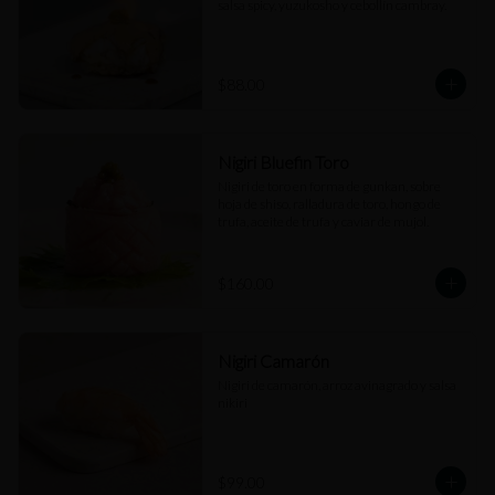
salsa spicy, yuzukosho y cebollín cambray.
$88.00
Nigiri Bluefin Toro
Nigiri de toro en forma de gunkan, sobre 
hoja de shiso, ralladura de toro, hongo de 
trufa, aceite de trufa y caviar de mujol.
$160.00
Nigiri Camarón
Nigiri de camarón, arroz avinagrado y salsa 
nikiri
$99.00