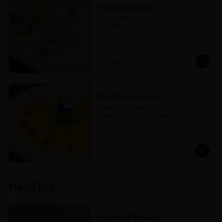
Tiradito Totoaba
Escalopas de totoaba, yuzukosho, aceite de 
trufa, sal de grano y salsa yuzu..
$320.00
Tiradito de Takuan
Sashimi de takuan, salsa yuzu, sal de shiso y 
chamoy hume en cada bocadillo
$212.00
Hand Roll
Hand Roll Totoaba