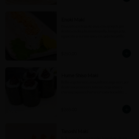
Enoki Maki
Envuelto en hoja de soya con ajonjolí, por 
dentro enoki a la mantequilla, hongo zeta, 
aguacate y surimi spicy en cada bocadillo
$250.00
Hume Shiso Maki
Rollo vegetariano, envuelto en alga nori, por 
dentro pepino kiuri, takuan, hoja shiso y 
chamoy japonés hume en cada bocadillo. 
(6pz)
$265.00
Tanoshi Maki
Rollo envuelto en totoaba, hoja shiso, ikura, 