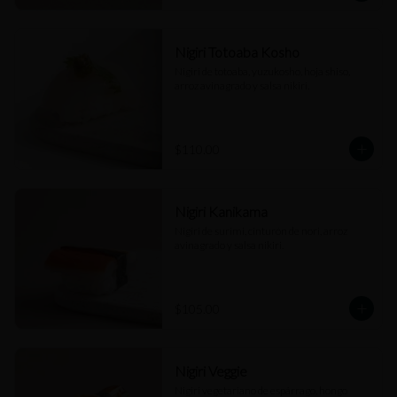
Nigiri Totoaba Kosho
Nigiri de totoaba, yuzukosho, hoja shiso, 
arroz avinagrado y salsa nikiri.
$110.00
Nigiri Kanikama
Nigiri de surimi, cinturón de nori, arroz 
avinagrado y salsa nikiri.
$105.00
Nigiri Veggie
Nigiri vegetariano de espárrago, hongo 