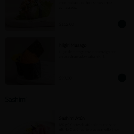
enoki, salsa dulce, hoja shiso y arroz 
avinagrado.
$112.00
Nigiri Masago
Nigiri de masago envuelto en alga nori, 
arroz avinagrado y salsa nikiri.
$99.00
Sashimi
Sashimi Atún
(80 gr) Cortes de atún akami con salsa 
nikiri. (Opción corte grueso, medio, fino)