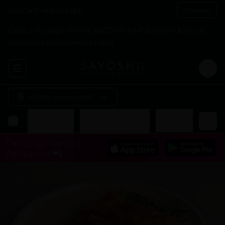
Descarga nuestra app
Descargar
Coloca el código: PRIMERACOMPRA Para tener $250 de
descuento en tu primer pedido
Abrir menu de navegación
Login
¿Dónde quieres pedir?
Makis
Arma tu Bowl
Donburis Especiales
Yakimeshis
Descarga nuestra
Aplicación 📲