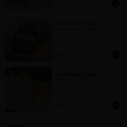
$235.00
Hand Roll Toro Special
Hand roll de toro, envuelto en alga nori 
crujiente, arroz shari, pepino kiuri, hoja 
shiso, cebollín cambray, takuan y mayonesa 
trufada.
$250.00
Hand Roll Spicy Tuna
Hand Roll envuelto en alga nori diamante, 
atun spicy, pepino, aguacate y cebollín 
cambray.
$220.00
Makis