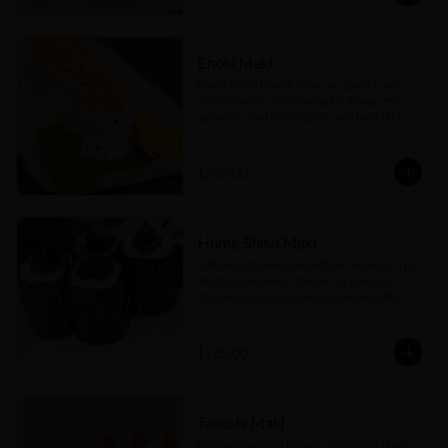
Enoki Maki
Envuelto en hoja de soya con ajonjolí, por 
dentro enoki a la mantequilla, hongo zeta, 
aguacate y surimi spicy en cada bocadillo
$250.00
Hume Shiso Maki
Rollo vegetariano, envuelto en alga nori, por 
dentro pepino kiuri, takuan, hoja shiso y 
chamoy japonés hume en cada bocadillo. 
(6pz)
$265.00
Tanoshi Maki
Rollo envuelto en totoaba, hoja shiso, ikura, 