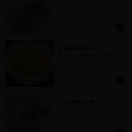
Ensalada de algas con pepino kiury, salsa 
yuzu, aderezo de jengibre y ajonjolí dorado.
$142.00
Ensalada de Takuan
Fideos de takuan, yuzu, aceite de ajonjolí, 
ralladura de limon eureka, pepino, ajonjolí y 
sal volcanica.
$185.00
Palomitas Sayoshi
Proteína tempurizada con perlas de arroz 
inflado acompañadas de aderezo de jengibre 
(Opciones: salmón, camarón, pollo, pescado 
blanco).