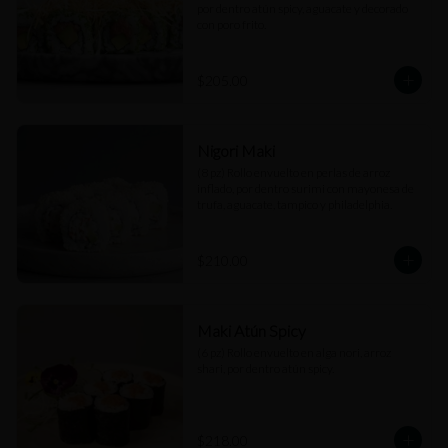
por dentro atún spicy, aguacate y decorado 
con poro frito.
$205.00
Nigori Maki
(8 pz) Rollo envuelto en perlas de arroz 
inflado, por dentro surimi con mayonesa de 
trufa, aguacate, tampico y philadelphia.
$210.00
Maki Atún Spicy
(6 pz) Rollo envuelto en alga nori, arroz 
shari, por dentro atún spicy.
$218.00