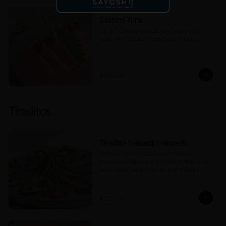
Sashimi Toro
(80 gr) Corte grueso de toro (sugerido) y 
salsa nikiri. (Opción corte fino y medio)
$338.00
Tiraditos
Tiradito Hanami Hamachi
Sashimi estilo tiradito corte medio de 
hamachi, prep cítrica: yuzukosho, hoja shiso, 
sal de shiso, aceite de trufa, pepino kiuri y 
salsa de jengibre.
$325.00