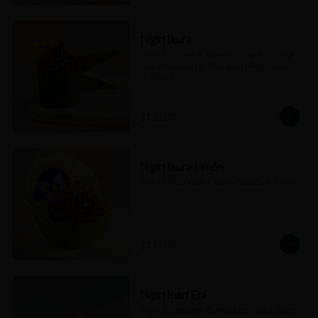
Nigiri Ikura
Nigiri de hueva de salmón, envuelto en alga 
nori, arroz avinagrado y salsa nikiri. (opción 
en limón)
$133.00
Nigiri Ikura Limón
Nigiri de ikura sobre una rebanada de limón.
$133.00
Nigiri Inari Ebi
Nigiri de camarón flameado con salsa dulce, 