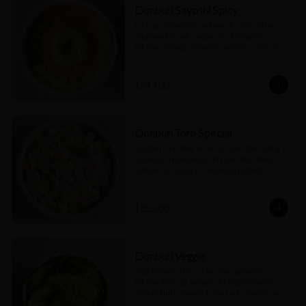
Donburi Sayoshi Spicy
(100 gr) Donburi con base de arroz, atún 
preparación spicy, aguacate, tempura, 
takuan, masago, cebollín cambray, aderezo 
spicy y salsa dulce.
$343.00
Donburi Toro Special
Donburi con base de arroz, atún toro (80 gr), 
aguacate, pepino kiuri, takuan, hoja shiso, 
cebollín cambray y mayonesa trufada 
(Cubos).
$355.00
Donburi Veggie
Vegetariano, base a elección, aguacate, 
takuan lechuga sangría, lechuga francesa, 
pepino kiuri, seaweed salad, aderezado con 
vinagreta kosho.