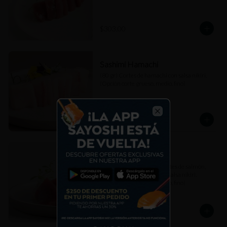
$303.00
Sashimi Hamachi
(80 gr) Cortes de hamachi con salsa nikiri. 
(Opción corte grueso, medio, fino)
$307.00
Close
Sashimi Mixto
(80 gr) Combinación de cortes de salmón, 
atún akami y hamachi con salsa nikiri. 
(Opción corte grueso, medio, fino)
$307.00