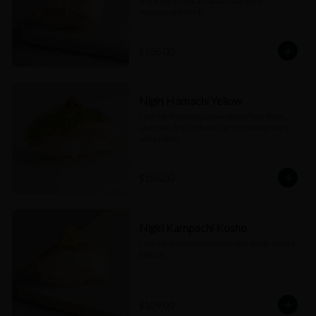
trufa, poro frito, arroz avinagrado y 
mayonesa trufada.
$105.00
Nigiri Hamachi Yellow
Nigiri de hamachi, envuelto en hoja shiso, 
un toque de yuzukosho, arroz avinagrado y 
salsa nikiri.
$106.00
Nigiri Kampachi Kosho
Nigiri de kampachi, yuzukosho, sal de shiso y 
takuan.
$109.00