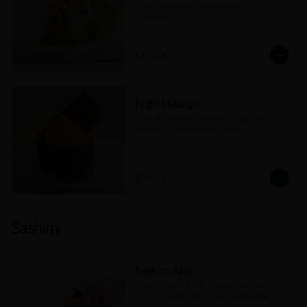
enoki, salsa dulce, hoja shiso y arroz 
avinagrado.
$112.00
Nigiri Masago
Nigiri de masago envuelto en alga nori, 
arroz avinagrado y salsa nikiri.
$99.00
Sashimi
Sashimi Atún
(80 gr) Cortes de atún akami con salsa 
nikiri. (Opción corte grueso, medio, fino)