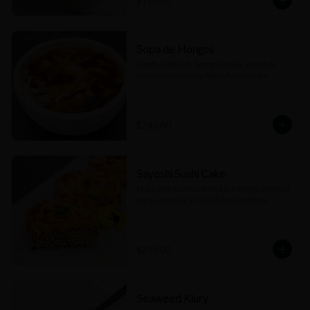
$187.00
Sopa de Hongos
Fondo (caldo) de hongo shitake, mixto de 
hongos japoneses y fideos harusamen.
$240.00
Sayoshi Sushi Cake
(4 pz) Bits de arroz frito a la teriyaki, aderezo 
spicy, aguacate y salsa dulce (proteína).
$299.00
Seaweed Kiury