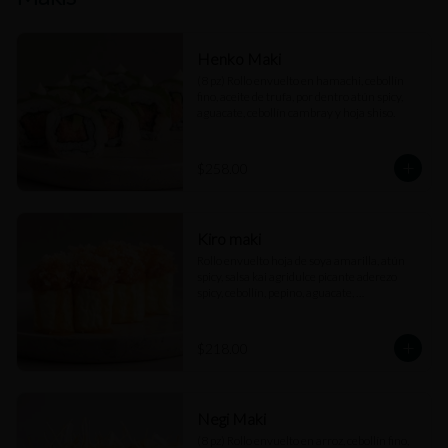
Henko Maki
(8 pz) Rollo envuelto en hamachi, cebollín 
fino, aceite de trufa, por dentro atún spicy, 
aguacate, cebollín cambray y hoja shiso.
$258.00
Kiro maki
Rollo envuelto hoja de soya amarilla, atún 
spicy, salsa kai agridulce picante aderezo 
spicy, cebollín, pepino, aguacate, 
cuaresmeño y perlas de arroz.
$218.00
Negi Maki
(8 pz) Rollo envuelto en arroz, cebollín fino, 