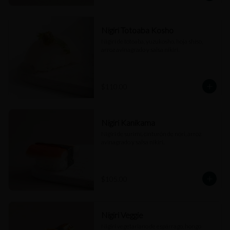
Nigiri Totoaba Kosho
Nigiri de totoaba, yuzukosho, hoja shiso, 
arroz avinagrado y salsa nikiri.
$110.00
Nigiri Kanikama
Nigiri de surimi, cinturón de nori, arroz 
avinagrado y salsa nikiri.
$105.00
Nigiri Veggie
Nigiri vegetariano de espárrago, hongo 