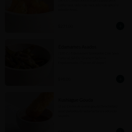
(80 G) Camarones tempura glaseados 
estilo roca, (aderezo roca, aderezo spicy) y 
cebollín fino).
$231.00
Edamames Asados
(130 G) Edamames Sazonados Con Soya 
Natural, Sal De Grano Y Sichimi 
Espolvoreado. (Opción Al Vapor)
$98.00
Kushiague Gouda
(2 pz) Dedos de queso gouda (brochetas) 
acompañados de salsa tartara y aderezo 
sayoshi.