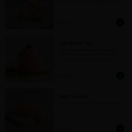
salsa spicy, yuzukosho y cebollín cambray.
$88.00
Nigiri Bluefin Toro
Nigiri de toro en forma de gunkan, sobre 
hoja de shiso, ralladura de toro, hongo de 
trufa, aceite de trufa y caviar de mujol.
$160.00
Nigiri Camarón
Nigiri de camarón, arroz avinagrado y salsa 
nikiri
$99.00