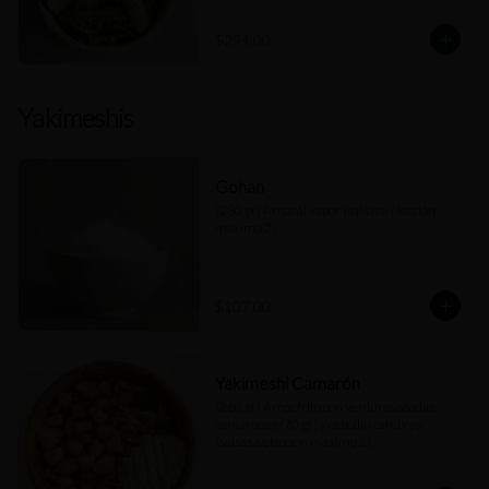
$294.00
Yakimeshis
Gohan
(280 gr) Arroz al vapor (salsas a elección 
máximo 2).
$107.00
Yakimeshi Camarón
(260 gr) Arroz frito con verduras asadas, 
camarones (70 gr) y cebollín cambray 
(salsas a elección máximo 2).