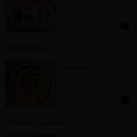
sal, yuzukosho, aguacate, chile cuaresmeño, 
cebollín cambray, takuan, pepino kiuri y 
rodajas de limón.
$265.00
Arma tu Bowl
Arma tu Bowl
Arma tu bowl al gusto: 5 topping, 2 salsas, 
base a elección. (precio dependiendo la 
proteína).
Donburis Especiales