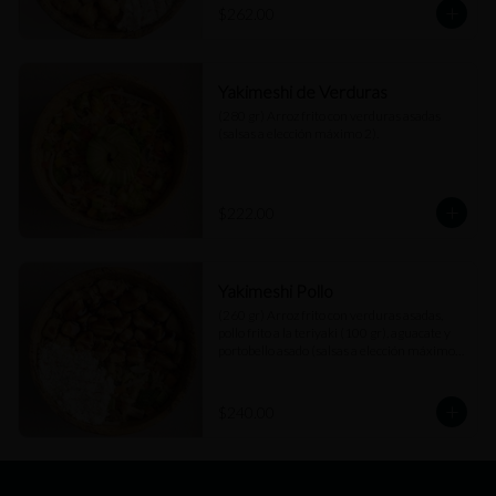
$262.00
Yakimeshi de Verduras
(280 gr) Arroz frito con verduras asadas 
(salsas a elección máximo 2).
$222.00
Yakimeshi Pollo
(260 gr) Arroz frito con verduras asadas, 
pollo frito a la teriyaki (100 gr), aguacate y 
portobello asado (salsas a elección máximo 
2).
$240.00