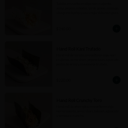
Totaba, envuelto en alga nori crujiente, 
arroz, pepino, cebollín, sal de grano, masago, 
vinagreta kosho, yuzu y hoja shiso tempura.
$240.00
Hand Roll Kani Trufado
Hand roll de surimi, envuelto en alga nori 
crujiente, arroz shari, pepino kiuri, aguacate, 
perlas de arroz y mayonesa trufada.
$220.00
Hand Roll Crunchy Toro
Hand roll de atún spicy, envuelto en alga 
nori crujiente, arroz shari, takuan, aguacate 
y tempura crunchy.