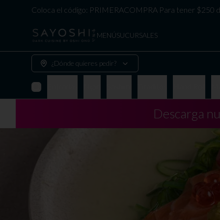
Coloca el código: PRIMERACOMPRA Para tener $250 de
MENÚ
SUCURSALES
¿Dónde quieres pedir?
Entradas
Nigiri
Sashimi
Tiraditos
Hand Roll
Ma
Descarga nu