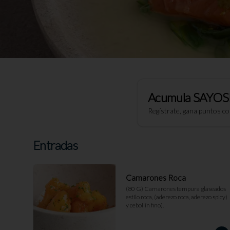
Acumula
SAYOS
Regístrate, gana puntos c
Entradas
Camarones Roca
(80 G) Camarones tempura glaseados 
estilo roca, (aderezo roca, aderezo spicy) 
y cebollín fino).