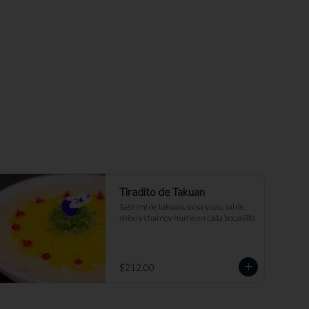
Tiradito de Takuan
Sashimi de takuan, salsa yuzu, sal de 
shiso y chamoy hume en cada bocadillo
$212.00