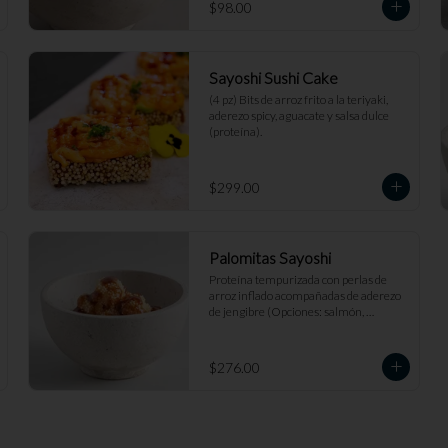
$98.00
Sayoshi Sushi Cake
(4 pz) Bits de arroz frito a la teriyaki, 
aderezo spicy, aguacate y salsa dulce 
(proteína).
$299.00
Palomitas Sayoshi
Proteína tempurizada con perlas de 
arroz inflado acompañadas de aderezo 
de jengibre (Opciones: salmón, 
camarón, pollo, pescado blanco).
$276.00