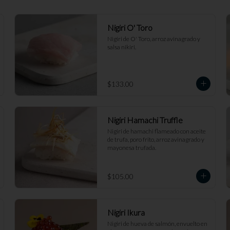
Nigiri O' Toro
Nigiri de O' Toro, arroz avinagrado y 
salsa nikiri.
$133.00
Nigiri Hamachi Truffle
Nigiri de hamachi flameado con aceite 
de trufa, poro frito, arroz avinagrado y 
mayonesa trufada.
$105.00
Nigiri Ikura
Nigiri de hueva de salmón, envuelto en 