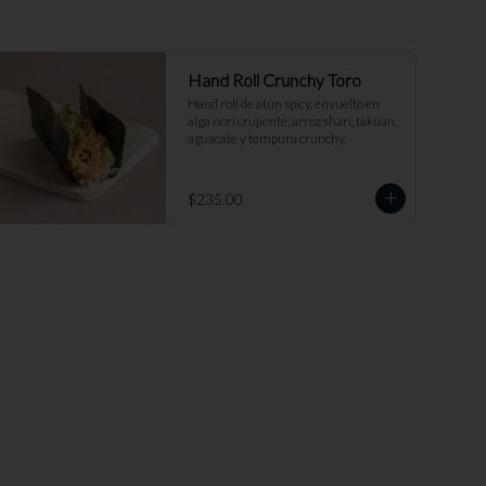
Hand Roll Crunchy Toro
Hand roll de atún spicy, envuelto en 
alga nori crujiente, arroz shari, takuan, 
aguacate y tempura crunchy.
$235.00