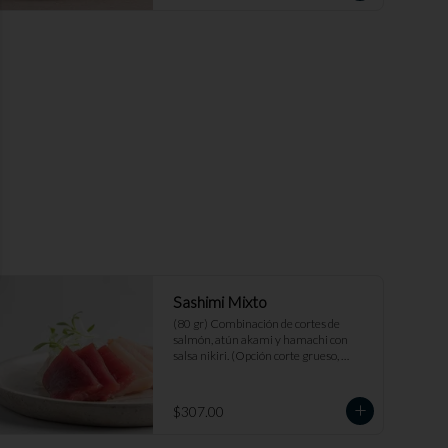
Sashimi Mixto
(80 gr) Combinación de cortes de 
salmón, atún akami y hamachi con 
salsa nikiri. (Opción corte grueso, 
medio, fino)
$307.00