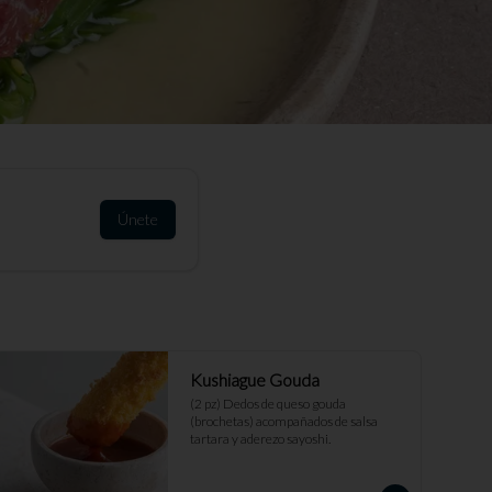
Únete
Kushiague Gouda
(2 pz) Dedos de queso gouda 
(brochetas) acompañados de salsa 
tartara y aderezo sayoshi.