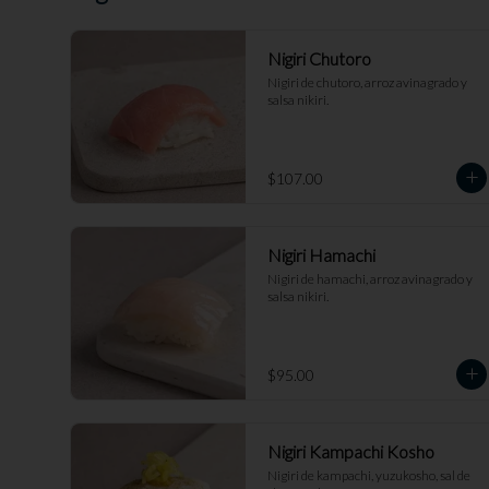
Nigiri Chutoro
Nigiri de chutoro, arroz avinagrado y 
salsa nikiri.
$107.00
Nigiri Hamachi
Nigiri de hamachi, arroz avinagrado y 
salsa nikiri.
$95.00
Nigiri Kampachi Kosho
Nigiri de kampachi, yuzukosho, sal de 