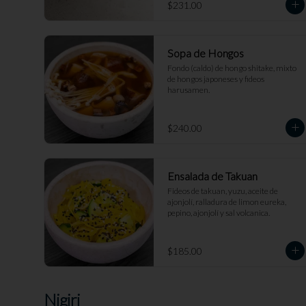
$231.00
Sopa de Hongos
Fondo (caldo) de hongo shitake, mixto 
de hongos japoneses y fideos 
harusamen.
$240.00
Ensalada de Takuan
Fideos de takuan, yuzu, aceite de 
ajonjolí, ralladura de limon eureka, 
pepino, ajonjolí y sal volcanica.
$185.00
Nigiri