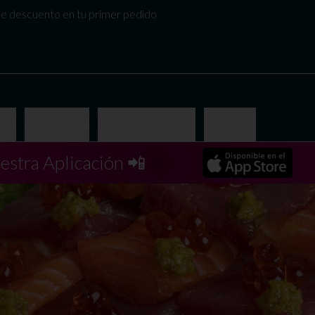
 descuento en tu primer pedido
kis
Arma tu Bowl
Donburis Especiales
Yakimeshis
estra Aplicación 📲