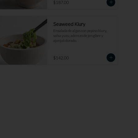
$187.00
Seaweed Kiury
Ensalada de algas con pepino kiury, 
salsa yuzu, aderezo de jengibre y 
ajonjolí dorado.
$142.00