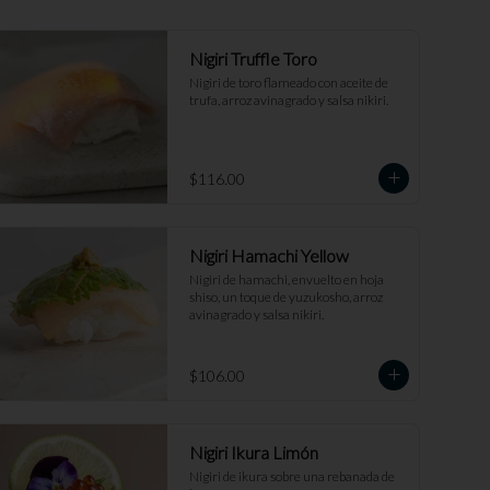
Nigiri Truffle Toro
Nigiri de toro flameado con aceite de 
trufa, arroz avinagrado y salsa nikiri.
$116.00
Nigiri Hamachi Yellow
Nigiri de hamachi, envuelto en hoja 
shiso, un toque de yuzukosho, arroz 
avinagrado y salsa nikiri.
$106.00
Nigiri Ikura Limón
Nigiri de ikura sobre una rebanada de 