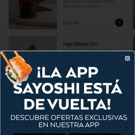
alga nori, arroz avinagrado y salsa 
nikiri. (opción en limón)
$133.00
Nigiri Bluefin Toro
Nigiri de toro en forma de gunkan, 
sobre hoja de shiso, ralladura de toro, 
hongo de trufa, aceite de trufa y caviar 
Clo
de mujol.
$160.00
Nigiri Kanikama
Nigiri de surimi, cinturón de nori, arroz 
avinagrado y salsa nikiri.
$105.00