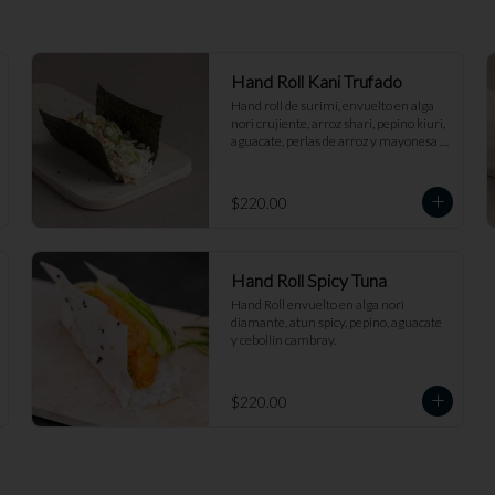
Hand Roll Kani Trufado
Hand roll de surimi, envuelto en alga 
nori crujiente, arroz shari, pepino kiuri, 
aguacate, perlas de arroz y mayonesa 
trufada.
$220.00
Hand Roll Spicy Tuna
Hand Roll envuelto en alga nori 
diamante, atun spicy, pepino, aguacate 
y cebollín cambray.
$220.00