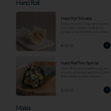
Hand Roll
Hand Roll Totoaba
Totaba, envuelto en alga nori crujiente, 
arroz, pepino, cebollín, sal de grano, 
masago, vinagreta kosho, yuzu y hoja 
shiso tempura.
$240.00
Hand Roll Toro Special
Hand roll de toro, envuelto en alga nori 
crujiente, arroz shari, pepino kiuri, hoja 
shiso, cebollín cambray, takuan y 
mayonesa trufada.
$250.00
Makis