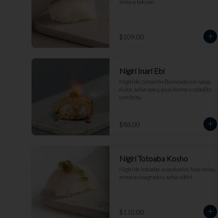
shiso y takuan.
$109.00
Nigiri Inari Ebi
Nigiri de camarón flameado con salsa 
dulce, salsa spicy, yuzukosho y cebollín 
cambray.
$88.00
Nigiri Totoaba Kosho
Nigiri de totoaba, yuzukosho, hoja shiso, 
arroz avinagrado y salsa nikiri.
$110.00