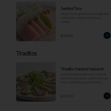
Sashimi Toro
(80 gr) Corte grueso de toro (sugerido) 
y salsa nikiri. (Opción corte fino y 
medio)
$338.00
Tiraditos
Tiradito Hanami Hamachi
Sashimi estilo tiradito corte medio de 
hamachi, prep cítrica: yuzukosho, hoja 
shiso, sal de shiso, aceite de trufa, 
pepino kiuri y salsa de jengibre.
$325.00