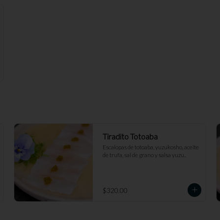
Tiradito Totoaba
Escalopas de totoaba, yuzukosho, aceite 
de trufa, sal de grano y salsa yuzu..
$320.00