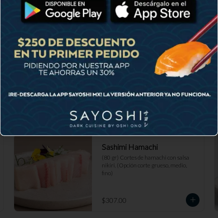
Sashimi Hamachi
(80 gr) Cortes de hamachi con salsa 
nikiri. (Opción corte grueso, medio, 
fino)
$307.00