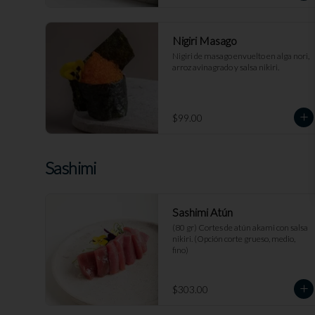
Nigiri Masago
Nigiri de masago envuelto en alga nori, 
arroz avinagrado y salsa nikiri.
$99.00
Sashimi
Sashimi Atún
(80 gr) Cortes de atún akami con salsa 
nikiri. (Opción corte grueso, medio, 
fino)
$303.00