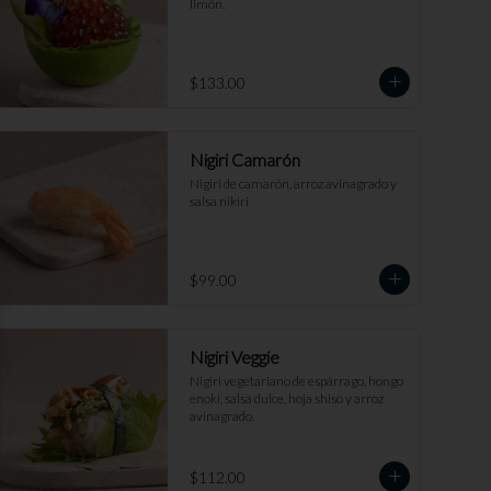
limón.
$133.00
Nigiri Camarón
Nigiri de camarón, arroz avinagrado y 
salsa nikiri
se
$99.00
Nigiri Veggie
Nigiri vegetariano de espárrago, hongo 
enoki, salsa dulce, hoja shiso y arroz 
avinagrado.
$112.00