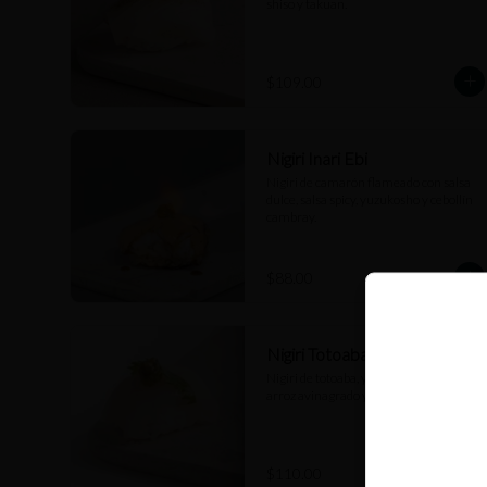
shiso y takuan.
$109.00
Nigiri Inari Ebi
Nigiri de camarón flameado con salsa 
dulce, salsa spicy, yuzukosho y cebollín 
cambray.
$88.00
Nigiri Totoaba Kosho
Nigiri de totoaba, yuzukosho, hoja shiso, 
arroz avinagrado y salsa nikiri.
$110.00