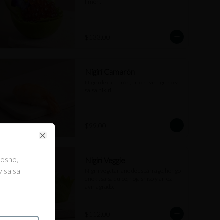
limón.
$133.00
Nigiri Camarón
Nigiri de camarón, arroz avinagrado y 
salsa nikiri
se
$99.00
Close
kosho,
Nigiri Veggie
y salsa
Nigiri vegetariano de espárrago, hongo 
enoki, salsa dulce, hoja shiso y arroz 
avinagrado.
$112.00