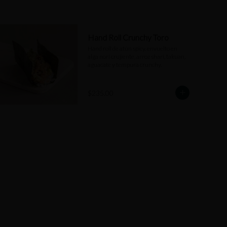
Hand Roll Crunchy Toro
Hand roll de atún spicy, envuelto en 
alga nori crujiente, arroz shari, takuan, 
aguacate y tempura crunchy.
$235.00