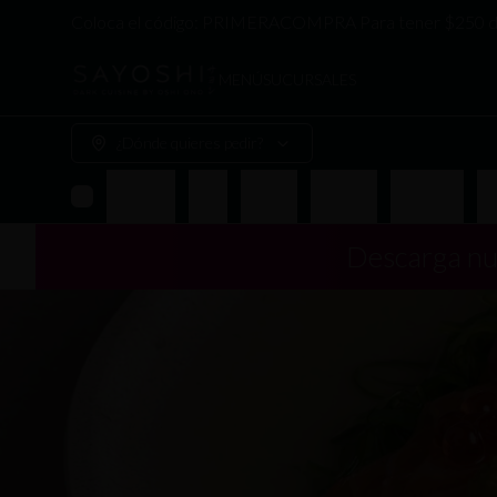
Coloca el código: PRIMERACOMPRA Para tener $250 de
MENÚ
SUCURSALES
¿Dónde quieres pedir?
Entradas
Nigiri
Sashimi
Tiraditos
Hand Roll
Ma
Descarga nu