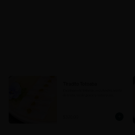
Tiradito Totoaba
Escalopas de totoaba, yuzukosho, aceite 
de trufa, sal de grano y salsa yuzu..
$320.00