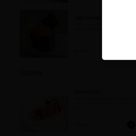
Nigiri Masago
Nigiri de masago envuelto en alga nori, 
arroz avinagrado y salsa nikiri.
$99.00
Sashimi
Sashimi Atún
(80 gr) Cortes de atún akami con salsa 
nikiri. (Opción corte grueso, medio, 
fino)
$303.00