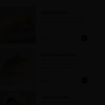
Nigiri Truffle Toro
Nigiri de toro flameado con aceite de 
trufa, arroz avinagrado y salsa nikiri.
$116.00
Nigiri Hamachi Yellow
Nigiri de hamachi, envuelto en hoja 
shiso, un toque de yuzukosho, arroz 
avinagrado y salsa nikiri.
$106.00
Nigiri Ikura Limón
Nigiri de ikura sobre una rebanada de 