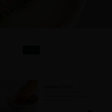
Únete
Kushiague Gouda
(2 pz) Dedos de queso gouda 
(brochetas) acompañados de salsa 
tartara y aderezo sayoshi.