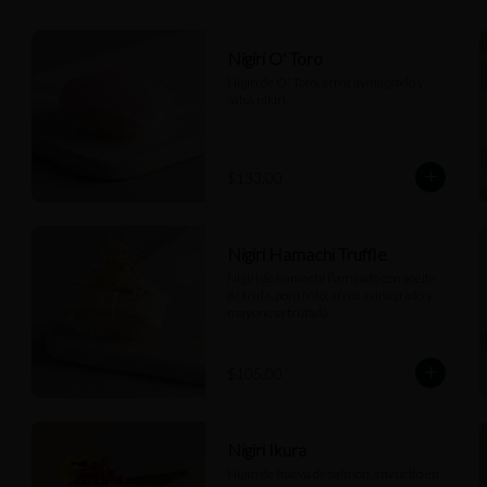
Nigiri O' Toro
Nigiri de O' Toro, arroz avinagrado y 
salsa nikiri.
$133.00
Nigiri Hamachi Truffle
Nigiri de hamachi flameado con aceite 
de trufa, poro frito, arroz avinagrado y 
mayonesa trufada.
$105.00
Nigiri Ikura
Nigiri de hueva de salmón, envuelto en 