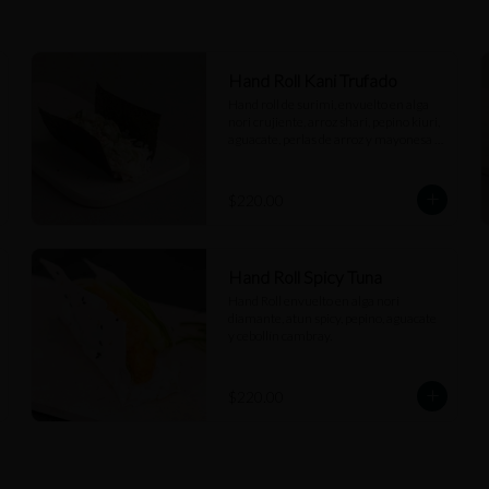
Hand Roll Kani Trufado
Hand roll de surimi, envuelto en alga 
nori crujiente, arroz shari, pepino kiuri, 
aguacate, perlas de arroz y mayonesa 
trufada.
$220.00
Hand Roll Spicy Tuna
Hand Roll envuelto en alga nori 
diamante, atun spicy, pepino, aguacate 
y cebollín cambray.
$220.00