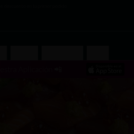
 descuento en tu primer pedido
kis
Arma tu Bowl
Donburis Especiales
Yakimeshis
estra Aplicación 📲