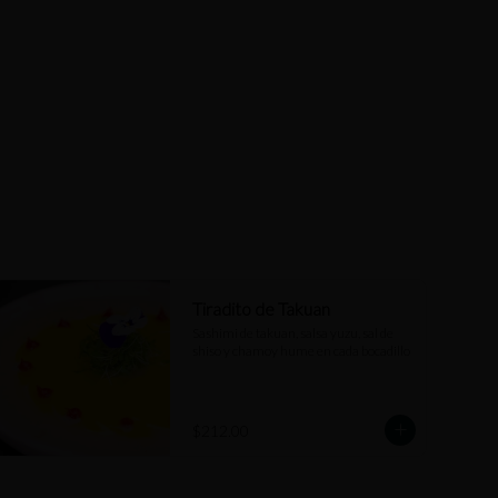
Tiradito de Takuan
Sashimi de takuan, salsa yuzu, sal de 
shiso y chamoy hume en cada bocadillo
$212.00