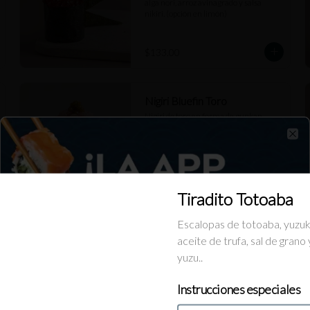
alga nori, arroz avinagrado y salsa 
nikiri. (opción en limón)
$133.00
Nigiri Bluefin Toro
Nigiri de toro en forma de gunkan, 
sobre hoja de shiso, ralladura de toro, 
hongo de trufa, aceite de trufa y caviar 
Clo
de mujol.
$160.00
Tiradito Totoaba
Escalopas de totoaba, yuzu
Nigiri Kanikama
aceite de trufa, sal de grano 
Nigiri de surimi, cinturón de nori, arroz 
avinagrado y salsa nikiri.
yuzu..
Instrucciones especiales
$105.00