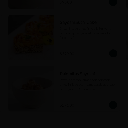
$98.00
Sayoshi Sushi Cake
(4 pz) Bits de arroz frito a la teriyaki, 
aderezo spicy, aguacate y salsa dulce 
(proteína).
$299.00
Palomitas Sayoshi
Proteína tempurizada con perlas de 
arroz inflado acompañadas de aderezo 
de jengibre (Opciones: salmón, 
camarón, pollo, pescado blanco).
$276.00