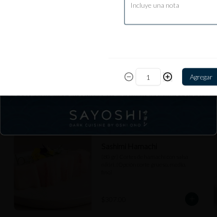
Agregar
Sashimi Hamachi
(80 gr) Cortes de hamachi con salsa 
nikiri. (Opción corte grueso, medio, 
fino)
$307.00