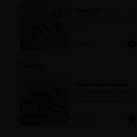
Sashimi Toro
(80 gr) Corte grueso de toro (sugerido) 
y salsa nikiri. (Opción corte fino y 
medio)
$338.00
Tiraditos
Tiradito Hanami Hamachi
Sashimi estilo tiradito corte medio de 
hamachi, prep cítrica: yuzukosho, hoja 
shiso, sal de shiso, aceite de trufa, 
pepino kiuri y salsa de jengibre.
$325.00