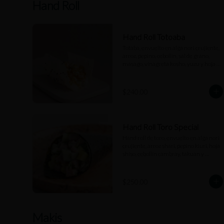
Hand Roll
Hand Roll Totoaba
Totaba, envuelto en alga nori crujiente, 
arroz, pepino, cebollín, sal de grano, 
masago, vinagreta kosho, yuzu y hoja 
shiso tempura.
$240.00
Hand Roll Toro Special
Hand roll de toro, envuelto en alga nori 
crujiente, arroz shari, pepino kiuri, hoja 
shiso, cebollín cambray, takuan y 
mayonesa trufada.
$250.00
Makis