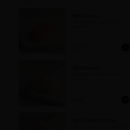
Nigiri Chutoro
Nigiri de chutoro, arroz avinagrado y 
salsa nikiri.
$107.00
Nigiri Hamachi
Nigiri de hamachi, arroz avinagrado y 
salsa nikiri.
$95.00
Nigiri Kampachi Kosho
Nigiri de kampachi, yuzukosho, sal de 