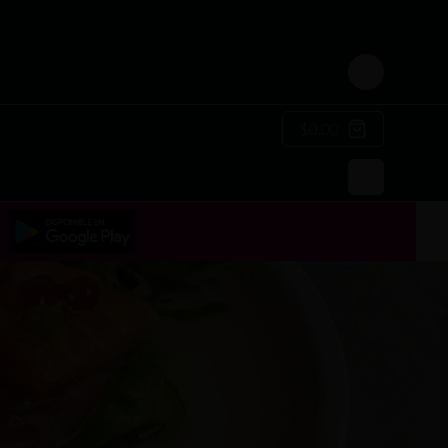
Login
$0.00