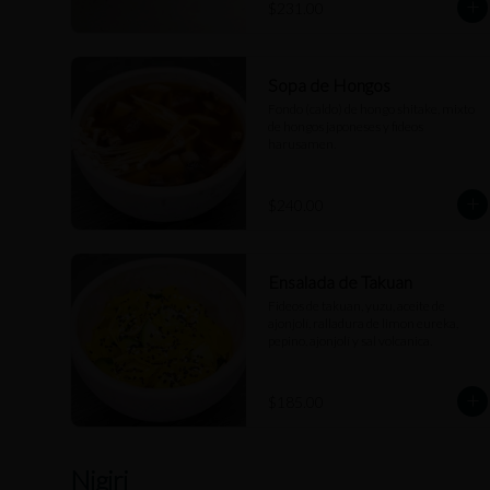
$231.00
Sopa de Hongos
Fondo (caldo) de hongo shitake, mixto 
de hongos japoneses y fideos 
harusamen.
$240.00
Ensalada de Takuan
Fideos de takuan, yuzu, aceite de 
ajonjolí, ralladura de limon eureka, 
pepino, ajonjolí y sal volcanica.
$185.00
Nigiri