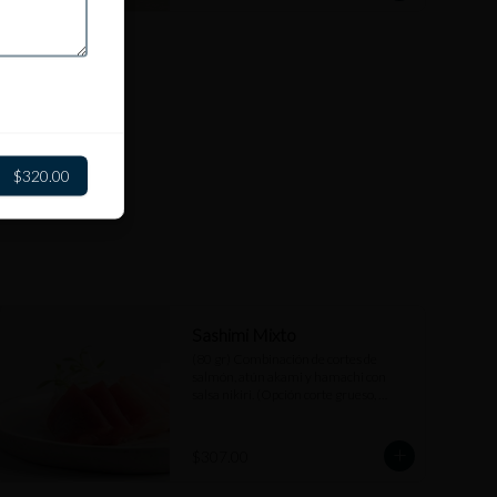
$320.00
Sashimi Mixto
(80 gr) Combinación de cortes de 
salmón, atún akami y hamachi con 
salsa nikiri. (Opción corte grueso, 
medio, fino)
$307.00