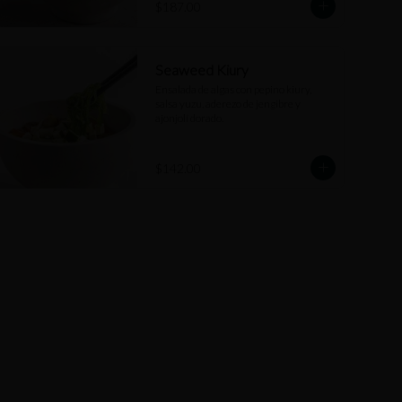
$187.00
Seaweed Kiury
Ensalada de algas con pepino kiury, 
salsa yuzu, aderezo de jengibre y 
ajonjolí dorado.
$142.00