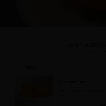
Acumula
SAYOS
Regístrate, gana puntos c
Entradas
Camarones Roca
(80 G) Camarones tempura glaseados 
estilo roca, (aderezo roca, aderezo spicy) 
y cebollín fino).