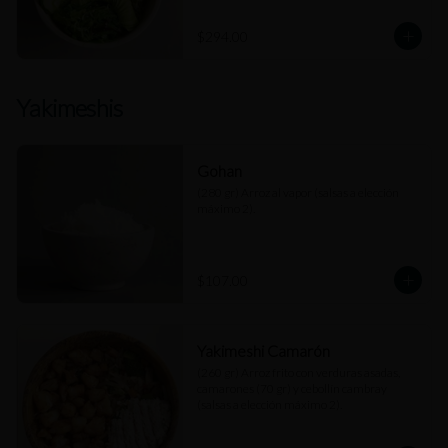
$294.00
Yakimeshis
Gohan
(280 gr) Arroz al vapor (salsas a elección 
máximo 2).
$107.00
Yakimeshi Camarón
(260 gr) Arroz frito con verduras asadas, 
camarones (70 gr) y cebollín cambray 
(salsas a elección máximo 2).