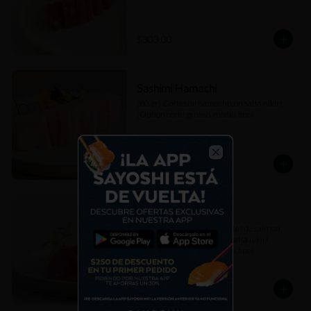
$303.00
Sashimi Hamachi
(80 gr) Cortes de hamachi con salsa nikiri. 
(Opción corte grueso, medio, fino)
$307.00
Close
Sashimi Mixto
(80 gr) Combinación de cortes de salmón, 
atún akami y hamachi con salsa nikiri. 
(Opción corte grueso, medio, fino)
$307.00