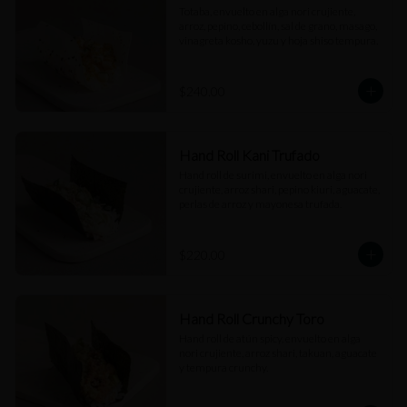
Totaba, envuelto en alga nori crujiente, 
arroz, pepino, cebollín, sal de grano, masago, 
vinagreta kosho, yuzu y hoja shiso tempura.
$240.00
Hand Roll Kani Trufado
Hand roll de surimi, envuelto en alga nori 
crujiente, arroz shari, pepino kiuri, aguacate, 
perlas de arroz y mayonesa trufada.
$220.00
Hand Roll Crunchy Toro
Hand roll de atún spicy, envuelto en alga 
nori crujiente, arroz shari, takuan, aguacate 
y tempura crunchy.