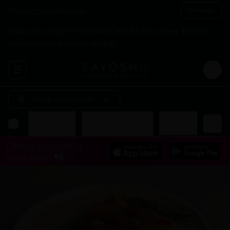
Descarga nuestra app
Descargar
Coloca el código: PRIMERACOMPRA Para tener $250 de
descuento en tu primer pedido
Abrir menu de navegación
Login
¿Dónde quieres pedir?
Makis
Arma tu Bowl
Donburis Especiales
Yakimeshis
Descarga nuestra
Aplicación 📲