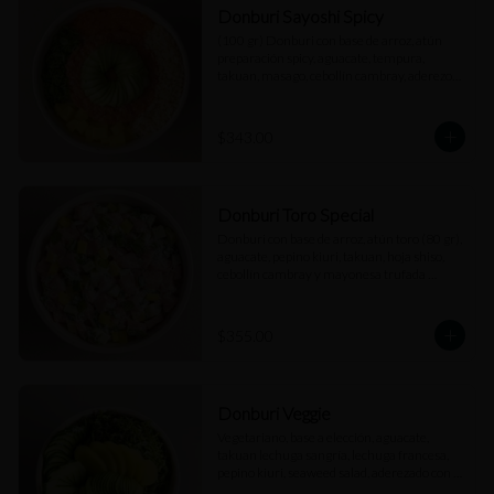
Donburi Sayoshi Spicy
(100 gr) Donburi con base de arroz, atún 
preparación spicy, aguacate, tempura, 
takuan, masago, cebollín cambray, aderezo 
spicy y salsa dulce.
$343.00
Donburi Toro Special
Donburi con base de arroz, atún toro (80 gr), 
aguacate, pepino kiuri, takuan, hoja shiso, 
cebollín cambray y mayonesa trufada 
(Cubos).
$355.00
Donburi Veggie
Vegetariano, base a elección, aguacate, 
takuan lechuga sangría, lechuga francesa, 
pepino kiuri, seaweed salad, aderezado con 
vinagreta kosho.