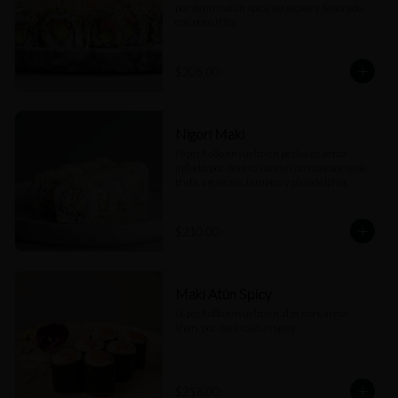
por dentro atún spicy, aguacate y decorado 
con poro frito.
$205.00
Nigori Maki
(8 pz) Rollo envuelto en perlas de arroz 
inflado, por dentro surimi con mayonesa de 
trufa, aguacate, tampico y philadelphia.
$210.00
Maki Atún Spicy
(6 pz) Rollo envuelto en alga nori, arroz 
shari, por dentro atún spicy.
$218.00