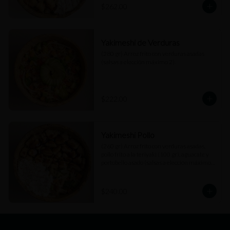
$262.00
Yakimeshi de Verduras
(280 gr) Arroz frito con verduras asadas 
(salsas a elección máximo 2).
$222.00
Yakimeshi Pollo
(260 gr) Arroz frito con verduras asadas, 
pollo frito a la teriyaki (100 gr), aguacate y 
portobello asado (salsas a elección máximo 
2).
$240.00