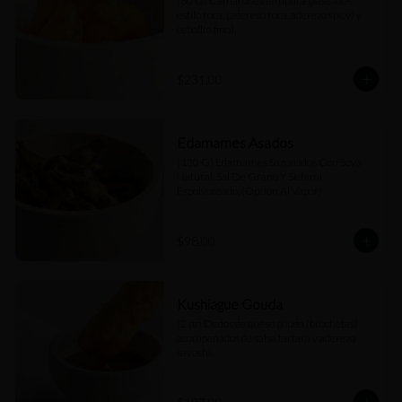
(80 G) Camarones tempura glaseados 
estilo roca, (aderezo roca, aderezo spicy) y 
cebollín fino).
$231.00
Edamames Asados
(130 G) Edamames Sazonados Con Soya 
Natural, Sal De Grano Y Sichimi 
Espolvoreado. (Opción Al Vapor)
$98.00
Kushiague Gouda
(2 pz) Dedos de queso gouda (brochetas) 
acompañados de salsa tartara y aderezo 
sayoshi.