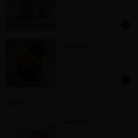
enoki, salsa dulce, hoja shiso y arroz 
avinagrado.
$112.00
Nigiri Masago
Nigiri de masago envuelto en alga nori, 
arroz avinagrado y salsa nikiri.
$99.00
Sashimi
Sashimi Atún
(80 gr) Cortes de atún akami con salsa 
nikiri. (Opción corte grueso, medio, fino)