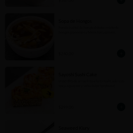
$187.00
Sopa de Hongos
Fondo (caldo) de hongo shitake, mixto de 
hongos japoneses y fideos harusamen.
$240.00
Sayoshi Sushi Cake
(4 pz) Bits de arroz frito a la teriyaki, aderezo 
spicy, aguacate y salsa dulce (proteína).
$299.00
Seaweed Kiury