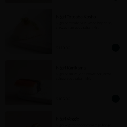
Nigiri Totoaba Kosho
Nigiri de totoaba, yuzukosho, hoja shiso, 
arroz avinagrado y salsa nikiri.
$110.00
Nigiri Kanikama
Nigiri de surimi, cinturón de nori, arroz 
avinagrado y salsa nikiri.
$105.00
Nigiri Veggie
Nigiri vegetariano de espárrago, hongo 