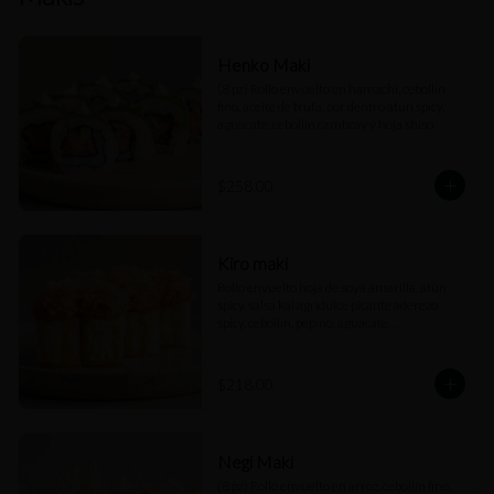
Henko Maki
(8 pz) Rollo envuelto en hamachi, cebollín 
fino, aceite de trufa, por dentro atún spicy, 
aguacate, cebollín cambray y hoja shiso.
$258.00
Kiro maki
Rollo envuelto hoja de soya amarilla, atún 
spicy, salsa kai agridulce picante aderezo 
spicy, cebollín, pepino, aguacate, 
cuaresmeño y perlas de arroz.
$218.00
Negi Maki
(8 pz) Rollo envuelto en arroz, cebollín fino, 