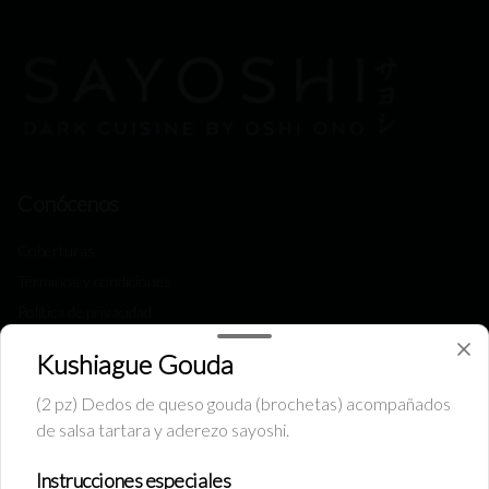
Conócenos
Coberturas
Términos y condiciones
Política de privacidad
Redes sociales
Kushiague Gouda
(2 pz) Dedos de queso gouda (brochetas) acompañados
Instagram
de salsa tartara y aderezo sayoshi.
Facebook
Instrucciones especiales