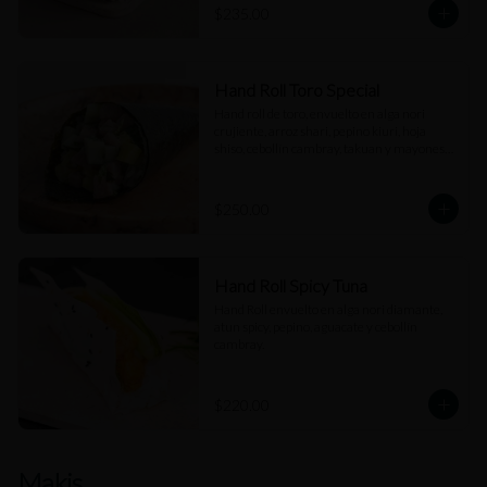
$235.00
Hand Roll Toro Special
Hand roll de toro, envuelto en alga nori 
crujiente, arroz shari, pepino kiuri, hoja 
shiso, cebollín cambray, takuan y mayonesa 
trufada.
$250.00
Hand Roll Spicy Tuna
Hand Roll envuelto en alga nori diamante, 
atun spicy, pepino, aguacate y cebollín 
cambray.
$220.00
Makis