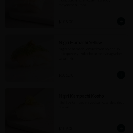
trufa, poro frito, arroz avinagrado y 
mayonesa trufada.
$105.00
Nigiri Hamachi Yellow
Nigiri de hamachi, envuelto en hoja shiso, 
un toque de yuzukosho, arroz avinagrado y 
salsa nikiri.
$106.00
Nigiri Kampachi Kosho
Nigiri de kampachi, yuzukosho, sal de shiso y 
takuan.
$109.00