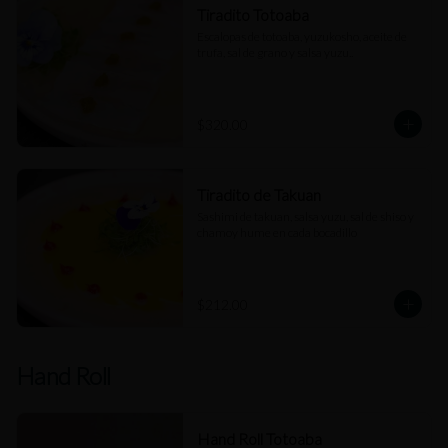
Tiradito Totoaba
Escalopas de totoaba, yuzukosho, aceite de 
trufa, sal de grano y salsa yuzu..
$320.00
Tiradito de Takuan
Sashimi de takuan, salsa yuzu, sal de shiso y 
chamoy hume en cada bocadillo
$212.00
Hand Roll
Hand Roll Totoaba