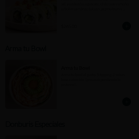
sal, yuzukosho, aguacate, chile cuaresmeño, 
cebollín cambray, takuan, pepino kiuri y 
rodajas de limón.
$265.00
Arma tu Bowl
Arma tu Bowl
Arma tu bowl al gusto: 5 topping, 2 salsas, 
base a elección. (precio dependiendo la 
proteína).
Donburis Especiales