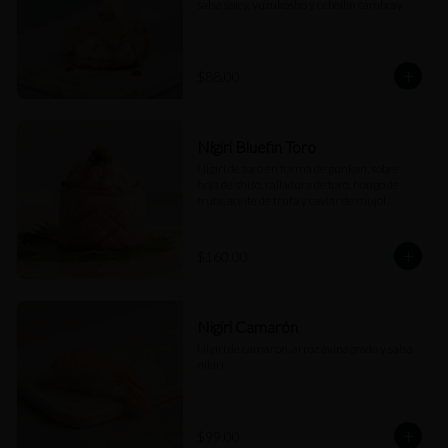
salsa spicy, yuzukosho y cebollín cambray.
$88.00
Nigiri Bluefin Toro
Nigiri de toro en forma de gunkan, sobre 
hoja de shiso, ralladura de toro, hongo de 
trufa, aceite de trufa y caviar de mujol.
$160.00
Nigiri Camarón
Nigiri de camarón, arroz avinagrado y salsa 
nikiri
$99.00