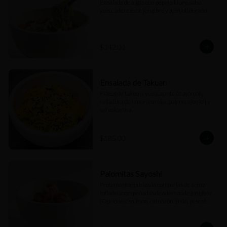
Ensalada de algas con pepino kiury, salsa 
yuzu, aderezo de jengibre y ajonjolí dorado.
$142.00
Ensalada de Takuan
Fideos de takuan, yuzu, aceite de ajonjolí, 
ralladura de limon eureka, pepino, ajonjolí y 
sal volcanica.
$185.00
Palomitas Sayoshi
Proteína tempurizada con perlas de arroz 
inflado acompañadas de aderezo de jengibre 
(Opciones: salmón, camarón, pollo, pescado 
blanco).