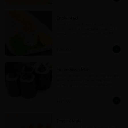
Enoki Maki
Envuelto en hoja de soya con ajonjolí, por 
dentro enoki a la mantequilla, hongo zeta, 
aguacate y surimi spicy en cada bocadillo
$250.00
Hume Shiso Maki
Rollo vegetariano, envuelto en alga nori, por 
dentro pepino kiuri, takuan, hoja shiso y 
chamoy japonés hume en cada bocadillo. 
(6pz)
$265.00
Tanoshi Maki
Rollo envuelto en totoaba, hoja shiso, ikura, 