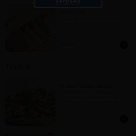
Sashimi Toro
(80 gr) Corte grueso de toro (sugerido) y 
salsa nikiri. (Opción corte fino y medio)
$338.00
Tiraditos
Tiradito Hanami Hamachi
Sashimi estilo tiradito corte medio de 
hamachi, prep cítrica: yuzukosho, hoja shiso, 
sal de shiso, aceite de trufa, pepino kiuri y 
salsa de jengibre.
$325.00