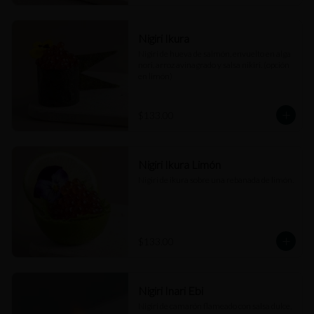
Nigiri Ikura
Nigiri de hueva de salmón, envuelto en alga 
nori, arroz avinagrado y salsa nikiri. (opción 
en limón)
$133.00
Nigiri Ikura Limón
Nigiri de ikura sobre una rebanada de limón.
$133.00
Nigiri Inari Ebi
Nigiri de camarón flameado con salsa dulce, 