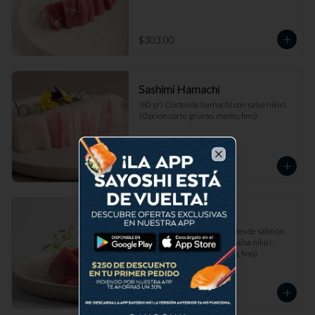
$303.00
Sashimi Hamachi
(80 gr) Cortes de hamachi con salsa nikiri. 
(Opción corte grueso, medio, fino)
$307.00
Close
Sashimi Mixto
(80 gr) Combinación de cortes de salmón, 
atún akami y hamachi con salsa nikiri. 
(Opción corte grueso, medio, fino)
$307.00