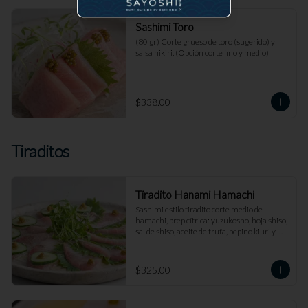
Sashimi Toro
(80 gr) Corte grueso de toro (sugerido) y 
salsa nikiri. (Opción corte fino y medio)
$338.00
Tiraditos
Tiradito Hanami Hamachi
Sashimi estilo tiradito corte medio de 
hamachi, prep cítrica: yuzukosho, hoja shiso, 
sal de shiso, aceite de trufa, pepino kiuri y 
salsa de jengibre.
$325.00