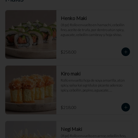
Henko Maki
(8 pz) Rollo envuelto en hamachi, cebollín 
fino, aceite de trufa, por dentro atún spicy, 
aguacate, cebollín cambray y hoja shiso.
$258.00
Kiro maki
Rollo envuelto hoja de soya amarilla, atún 
spicy, salsa kai agridulce picante aderezo 
spicy, cebollín, pepino, aguacate, 
cuaresmeño y perlas de arroz.
$218.00
Negi Maki
(8 pz) Rollo envuelto en arroz, cebollín fino, 