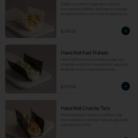
Totaba, envuelto en alga nori crujiente, 
arroz, pepino, cebollín, sal de grano, masago, 
vinagreta kosho, yuzu y hoja shiso tempura.
$240.00
Hand Roll Kani Trufado
Hand roll de surimi, envuelto en alga nori 
crujiente, arroz shari, pepino kiuri, aguacate, 
perlas de arroz y mayonesa trufada.
$220.00
Hand Roll Crunchy Toro
Hand roll de atún spicy, envuelto en alga 
nori crujiente, arroz shari, takuan, aguacate 
y tempura crunchy.