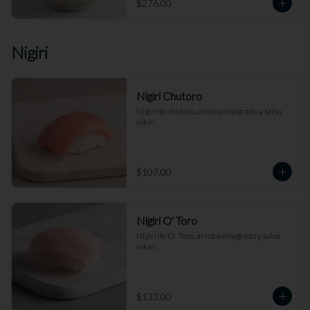
$276.00
Nigiri
Nigiri Chutoro
Nigiri de chutoro, arroz avinagrado y salsa 
nikiri.
$107.00
Nigiri O' Toro
Nigiri de O' Toro, arroz avinagrado y salsa 
nikiri.
$133.00