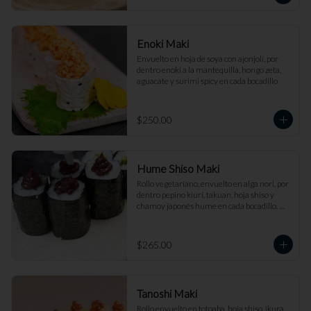
Enoki Maki
Envuelto en hoja de soya con ajonjolí, por 
dentro enoki a la mantequilla, hongo zeta, 
aguacate y surimi spicy en cada bocadillo
$250.00
Hume Shiso Maki
Rollo vegetariano, envuelto en alga nori, por 
dentro pepino kiuri, takuan, hoja shiso y 
chamoy japonés hume en cada bocadillo. 
(6pz)
$265.00
Tanoshi Maki
Rollo envuelto en totoaba, hoja shiso, ikura, 