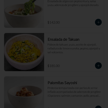
Ensalada de algas con pepino kiury, salsa 
yuzu, aderezo de jengibre y ajonjolí dorado.
$142.00
Ensalada de Takuan
Fideos de takuan, yuzu, aceite de ajonjolí, 
ralladura de limon eureka, pepino, ajonjolí y 
sal volcanica.
$185.00
Palomitas Sayoshi
Proteína tempurizada con perlas de arroz 
inflado acompañadas de aderezo de jengibre 
(Opciones: salmón, camarón, pollo, pescado 
blanco).