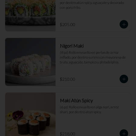
por dentro atún spicy, aguacate y decorado 
con poro frito.
$205.00
Nigori Maki
(8 pz) Rollo envuelto en perlas de arroz 
inflado, por dentro surimi con mayonesa de 
trufa, aguacate, tampico y philadelphia.
$210.00
Maki Atún Spicy
(6 pz) Rollo envuelto en alga nori, arroz 
shari, por dentro atún spicy.
$218.00