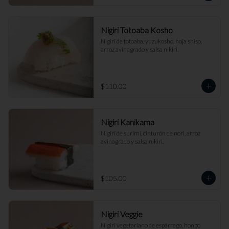
Nigiri Totoaba Kosho
Nigiri de totoaba, yuzukosho, hoja shiso, 
arroz avinagrado y salsa nikiri.
$110.00
Nigiri Kanikama
Nigiri de surimi, cinturón de nori, arroz 
avinagrado y salsa nikiri.
$105.00
Nigiri Veggie
Nigiri vegetariano de espárrago, hongo 