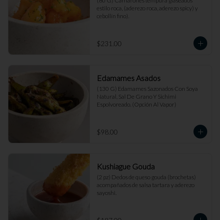
(80 G) Camarones tempura glaseados 
estilo roca, (aderezo roca, aderezo spicy) y 
cebollín fino).
$231.00
Edamames Asados
(130 G) Edamames Sazonados Con Soya 
Natural, Sal De Grano Y Sichimi 
Espolvoreado. (Opción Al Vapor)
$98.00
Kushiague Gouda
(2 pz) Dedos de queso gouda (brochetas) 
acompañados de salsa tartara y aderezo 
sayoshi.