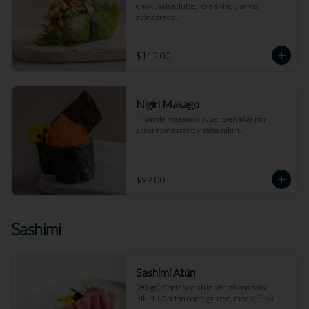
enoki, salsa dulce, hoja shiso y arroz 
avinagrado.
$112.00
Nigiri Masago
Nigiri de masago envuelto en alga nori, 
arroz avinagrado y salsa nikiri.
$99.00
Sashimi
Sashimi Atún
(80 gr) Cortes de atún akami con salsa 
nikiri. (Opción corte grueso, medio, fino)