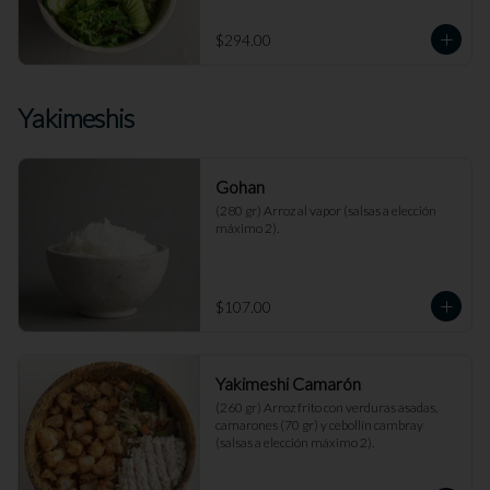
$294.00
Yakimeshis
Gohan
(280 gr) Arroz al vapor (salsas a elección 
máximo 2).
$107.00
Yakimeshi Camarón
(260 gr) Arroz frito con verduras asadas, 
camarones (70 gr) y cebollín cambray 
(salsas a elección máximo 2).