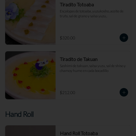
Tiradito Totoaba
Escalopas de totoaba, yuzukosho, aceite de 
trufa, sal de grano y salsa yuzu..
$320.00
Tiradito de Takuan
Sashimi de takuan, salsa yuzu, sal de shiso y 
chamoy hume en cada bocadillo
$212.00
Hand Roll
Hand Roll Totoaba