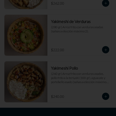
$262.00
Yakimeshi de Verduras
(280 gr) Arroz frito con verduras asadas 
(salsas a elección máximo 2).
$222.00
Yakimeshi Pollo
(260 gr) Arroz frito con verduras asadas, 
pollo frito a la teriyaki (100 gr), aguacate y 
portobello asado (salsas a elección máximo 
2).
$240.00