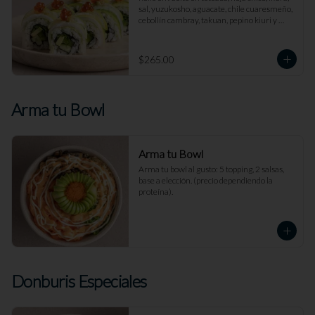
sal, yuzukosho, aguacate, chile cuaresmeño, 
cebollín cambray, takuan, pepino kiuri y 
rodajas de limón.
$265.00
Arma tu Bowl
Arma tu Bowl
Arma tu bowl al gusto: 5 topping, 2 salsas, 
base a elección. (precio dependiendo la 
proteína).
Donburis Especiales