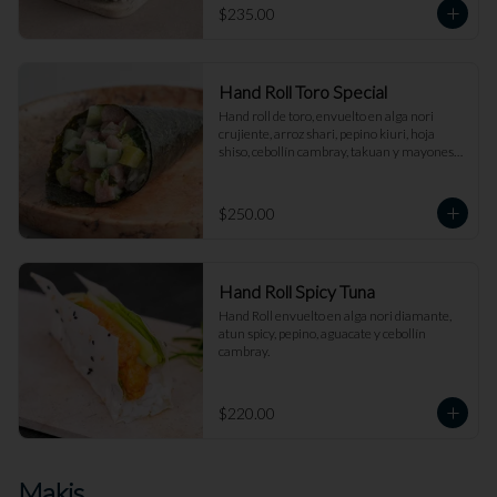
$235.00
Hand Roll Toro Special
Hand roll de toro, envuelto en alga nori 
crujiente, arroz shari, pepino kiuri, hoja 
shiso, cebollín cambray, takuan y mayonesa 
trufada.
$250.00
Hand Roll Spicy Tuna
Hand Roll envuelto en alga nori diamante, 
atun spicy, pepino, aguacate y cebollín 
cambray.
$220.00
Makis