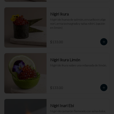
Nigiri Ikura
Nigiri de hueva de salmón, envuelto en alga 
nori, arroz avinagrado y salsa nikiri. (opción 
en limón)
$133.00
Nigiri Ikura Limón
Nigiri de ikura sobre una rebanada de limón.
$133.00
Nigiri Inari Ebi
Nigiri de camarón flameado con salsa dulce, 