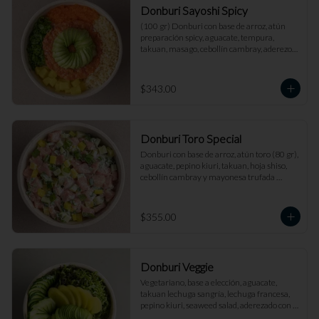
Donburi Sayoshi Spicy
(100 gr) Donburi con base de arroz, atún 
preparación spicy, aguacate, tempura, 
takuan, masago, cebollín cambray, aderezo 
spicy y salsa dulce.
$343.00
Donburi Toro Special
Donburi con base de arroz, atún toro (80 gr), 
aguacate, pepino kiuri, takuan, hoja shiso, 
cebollín cambray y mayonesa trufada 
(Cubos).
$355.00
Donburi Veggie
Vegetariano, base a elección, aguacate, 
takuan lechuga sangría, lechuga francesa, 
pepino kiuri, seaweed salad, aderezado con 
vinagreta kosho.