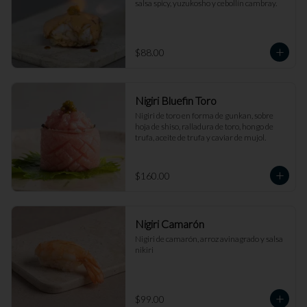
salsa spicy, yuzukosho y cebollín cambray.
$88.00
Nigiri Bluefin Toro
Nigiri de toro en forma de gunkan, sobre 
hoja de shiso, ralladura de toro, hongo de 
trufa, aceite de trufa y caviar de mujol.
$160.00
Nigiri Camarón
Nigiri de camarón, arroz avinagrado y salsa 
nikiri
$99.00