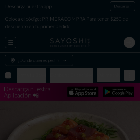
Descarga nuestra app
Descargar
Coloca el código: PRIMERACOMPRA Para tener $250 de
descuento en tu primer pedido
Abrir menu de navegación
Login
¿Dónde quieres pedir?
Makis
Arma tu Bowl
Donburis Especiales
Yakimeshis
Descarga nuestra
Aplicación 📲