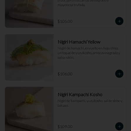
trufa, poro frito, arroz avinagrado y 
mayonesa trufada.
$105.00
Nigiri Hamachi Yellow
Nigiri de hamachi, envuelto en hoja shiso, 
un toque de yuzukosho, arroz avinagrado y 
salsa nikiri.
$106.00
Nigiri Kampachi Kosho
Nigiri de kampachi, yuzukosho, sal de shiso y 
takuan.
$109.00