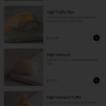
Nigiri Truffle Toro
Nigiri de toro flameado con aceite de trufa, 
arroz avinagrado y salsa nikiri.
$116.00
Nigiri Hamachi
Nigiri de hamachi, arroz avinagrado y salsa 
nikiri.
$95.00
Nigiri Hamachi Truffle
Nigiri de hamachi flameado con aceite de 