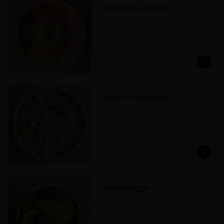
Donburi Sayoshi Spicy
(100 gr) Donburi con base de arroz, atún 
preparación spicy, aguacate, tempura, 
takuan, masago, cebollín cambray, aderezo 
spicy y salsa dulce.
$343.00
Donburi Toro Special
Donburi con base de arroz, atún toro (80 gr), 
aguacate, pepino kiuri, takuan, hoja shiso, 
cebollín cambray y mayonesa trufada 
(Cubos).
$355.00
Donburi Veggie
Vegetariano, base a elección, aguacate, 
takuan lechuga sangría, lechuga francesa, 
pepino kiuri, seaweed salad, aderezado con 
vinagreta kosho.