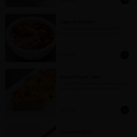
$187.00
Sopa de Hongos
Fondo (caldo) de hongo shitake, mixto de 
hongos japoneses y fideos harusamen.
$240.00
Sayoshi Sushi Cake
(4 pz) Bits de arroz frito a la teriyaki, aderezo 
spicy, aguacate y salsa dulce (proteína).
$299.00
Seaweed Kiury