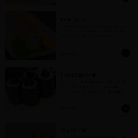
Enoki Maki
Envuelto en hoja de soya con ajonjolí, por 
dentro enoki a la mantequilla, hongo zeta, 
aguacate y surimi spicy en cada bocadillo
$250.00
Hume Shiso Maki
Rollo vegetariano, envuelto en alga nori, por 
dentro pepino kiuri, takuan, hoja shiso y 
chamoy japonés hume en cada bocadillo. 
(6pz)
$265.00
Tanoshi Maki
Rollo envuelto en totoaba, hoja shiso, ikura, 