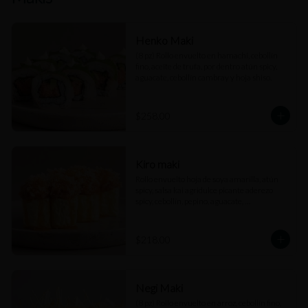
Henko Maki
(8 pz) Rollo envuelto en hamachi, cebollín 
fino, aceite de trufa, por dentro atún spicy, 
aguacate, cebollín cambray y hoja shiso.
$258.00
Kiro maki
Rollo envuelto hoja de soya amarilla, atún 
spicy, salsa kai agridulce picante aderezo 
spicy, cebollín, pepino, aguacate, 
cuaresmeño y perlas de arroz.
$218.00
Negi Maki
(8 pz) Rollo envuelto en arroz, cebollín fino, 