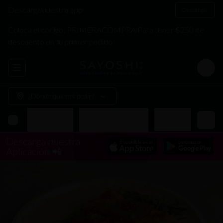
Descarga nuestra app
Descargar
Coloca el código: PRIMERACOMPRA Para tener $250 de
descuento en tu primer pedido
Abrir menu de navegación
Login
¿Dónde quieres pedir?
Makis
Arma tu Bowl
Donburis Especiales
Yakimeshis
Descarga nuestra
Aplicación 📲