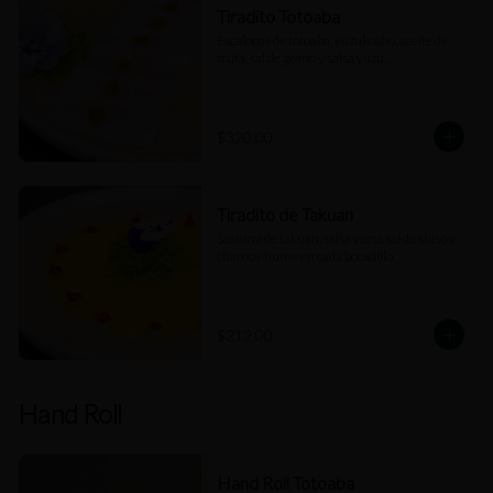
Tiradito Totoaba
Escalopas de totoaba, yuzukosho, aceite de 
trufa, sal de grano y salsa yuzu..
$320.00
Tiradito de Takuan
Sashimi de takuan, salsa yuzu, sal de shiso y 
chamoy hume en cada bocadillo
$212.00
Hand Roll
Hand Roll Totoaba