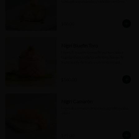
salsa spicy, yuzukosho y cebollín cambray.
$88.00
Nigiri Bluefin Toro
Nigiri de toro en forma de gunkan, sobre 
hoja de shiso, ralladura de toro, hongo de 
trufa, aceite de trufa y caviar de mujol.
$160.00
Nigiri Camarón
Nigiri de camarón, arroz avinagrado y salsa 
nikiri
$99.00