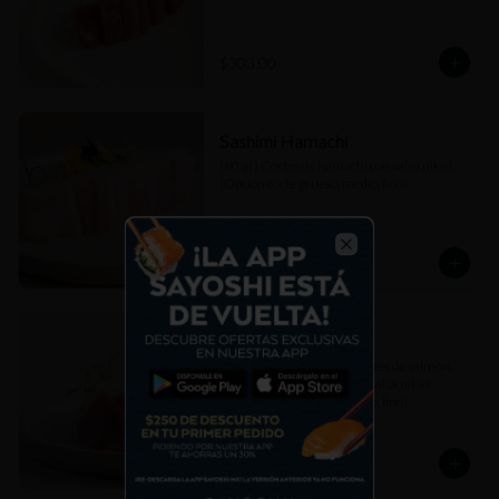
$303.00
Sashimi Hamachi
(80 gr) Cortes de hamachi con salsa nikiri. 
(Opción corte grueso, medio, fino)
$307.00
Close
Sashimi Mixto
(80 gr) Combinación de cortes de salmón, 
atún akami y hamachi con salsa nikiri. 
(Opción corte grueso, medio, fino)
$307.00