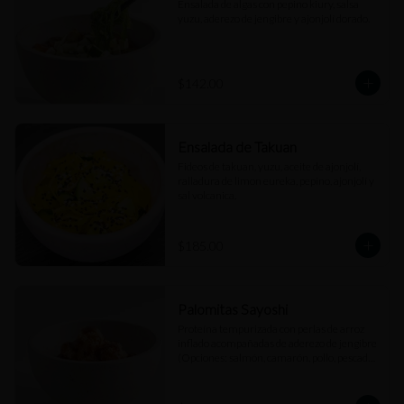
Ensalada de algas con pepino kiury, salsa 
yuzu, aderezo de jengibre y ajonjolí dorado.
$142.00
Ensalada de Takuan
Fideos de takuan, yuzu, aceite de ajonjolí, 
ralladura de limon eureka, pepino, ajonjolí y 
sal volcanica.
$185.00
Palomitas Sayoshi
Proteína tempurizada con perlas de arroz 
inflado acompañadas de aderezo de jengibre 
(Opciones: salmón, camarón, pollo, pescado 
blanco).