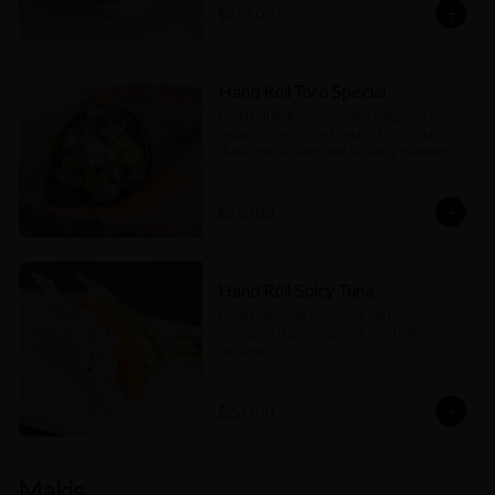
$235.00
Hand Roll Toro Special
Hand roll de toro, envuelto en alga nori 
crujiente, arroz shari, pepino kiuri, hoja 
shiso, cebollín cambray, takuan y mayonesa 
trufada.
$250.00
Hand Roll Spicy Tuna
Hand Roll envuelto en alga nori diamante, 
atun spicy, pepino, aguacate y cebollín 
cambray.
$220.00
Makis