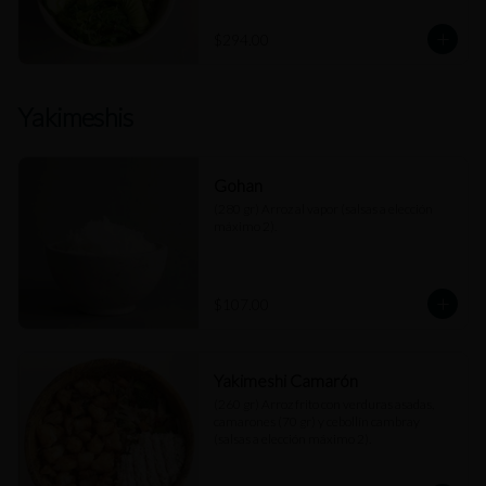
$294.00
Yakimeshis
Gohan
(280 gr) Arroz al vapor (salsas a elección 
máximo 2).
$107.00
Yakimeshi Camarón
(260 gr) Arroz frito con verduras asadas, 
camarones (70 gr) y cebollín cambray 
(salsas a elección máximo 2).