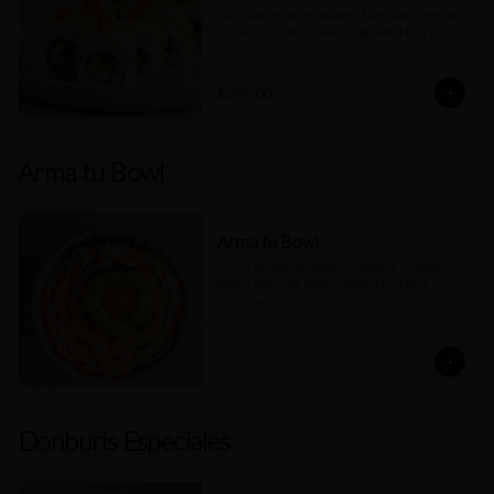
sal, yuzukosho, aguacate, chile cuaresmeño, 
cebollín cambray, takuan, pepino kiuri y 
rodajas de limón.
$265.00
Arma tu Bowl
Arma tu Bowl
Arma tu bowl al gusto: 5 topping, 2 salsas, 
base a elección. (precio dependiendo la 
proteína).
Donburis Especiales