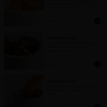
(80 G) Camarones tempura glaseados 
estilo roca, (aderezo roca, aderezo spicy) y 
cebollín fino).
$231.00
Edamames Asados
(130 G) Edamames Sazonados Con Soya 
Natural, Sal De Grano Y Sichimi 
Espolvoreado. (Opción Al Vapor)
$98.00
Kushiague Gouda
(2 pz) Dedos de queso gouda (brochetas) 
acompañados de salsa tartara y aderezo 
sayoshi.