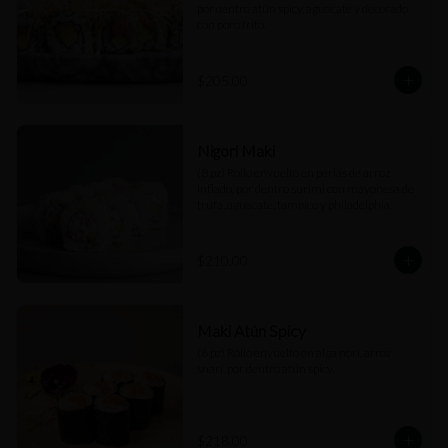
por dentro atún spicy, aguacate y decorado 
con poro frito.
$205.00
Nigori Maki
(8 pz) Rollo envuelto en perlas de arroz 
inflado, por dentro surimi con mayonesa de 
trufa, aguacate, tampico y philadelphia.
$210.00
Maki Atún Spicy
(6 pz) Rollo envuelto en alga nori, arroz 
shari, por dentro atún spicy.
$218.00