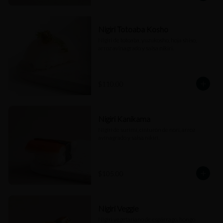
Nigiri Totoaba Kosho
Nigiri de totoaba, yuzukosho, hoja shiso, 
arroz avinagrado y salsa nikiri.
$110.00
Nigiri Kanikama
Nigiri de surimi, cinturón de nori, arroz 
avinagrado y salsa nikiri.
$105.00
Nigiri Veggie
Nigiri vegetariano de espárrago, hongo 