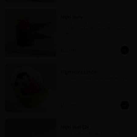
Nigiri Ikura
Nigiri de hueva de salmón, envuelto en alga 
nori, arroz avinagrado y salsa nikiri. (opción 
en limón)
$133.00
Nigiri Ikura Limón
Nigiri de ikura sobre una rebanada de limón.
$133.00
Nigiri Inari Ebi
Nigiri de camarón flameado con salsa dulce, 