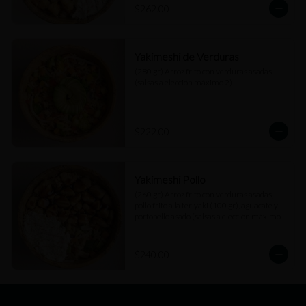
$262.00
Yakimeshi de Verduras
(280 gr) Arroz frito con verduras asadas 
(salsas a elección máximo 2).
$222.00
Yakimeshi Pollo
(260 gr) Arroz frito con verduras asadas, 
pollo frito a la teriyaki (100 gr), aguacate y 
portobello asado (salsas a elección máximo 
2).
$240.00