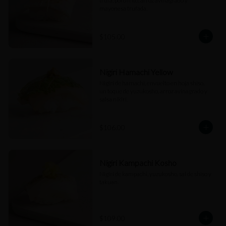
trufa, poro frito, arroz avinagrado y 
mayonesa trufada.
$105.00
Nigiri Hamachi Yellow
Nigiri de hamachi, envuelto en hoja shiso, 
un toque de yuzukosho, arroz avinagrado y 
salsa nikiri.
$106.00
Nigiri Kampachi Kosho
Nigiri de kampachi, yuzukosho, sal de shiso y 
takuan.
$109.00