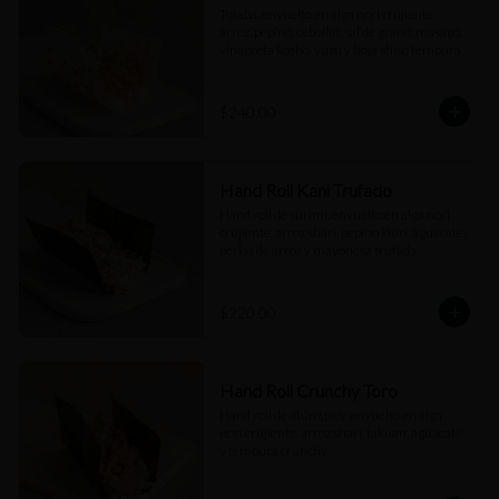
Totaba, envuelto en alga nori crujiente, 
arroz, pepino, cebollín, sal de grano, masago, 
vinagreta kosho, yuzu y hoja shiso tempura.
$240.00
Hand Roll Kani Trufado
Hand roll de surimi, envuelto en alga nori 
crujiente, arroz shari, pepino kiuri, aguacate, 
perlas de arroz y mayonesa trufada.
$220.00
Hand Roll Crunchy Toro
Hand roll de atún spicy, envuelto en alga 
nori crujiente, arroz shari, takuan, aguacate 
y tempura crunchy.