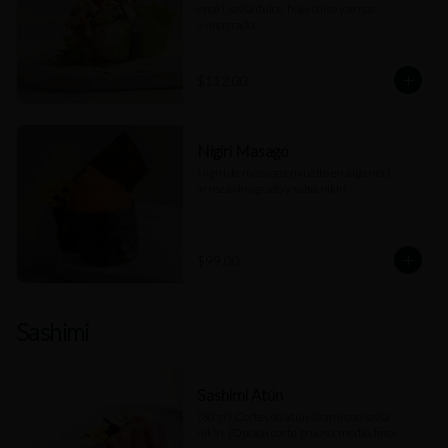
enoki, salsa dulce, hoja shiso y arroz 
avinagrado.
$112.00
Nigiri Masago
Nigiri de masago envuelto en alga nori, 
arroz avinagrado y salsa nikiri.
$99.00
Sashimi
Sashimi Atún
(80 gr) Cortes de atún akami con salsa 
nikiri. (Opción corte grueso, medio, fino)